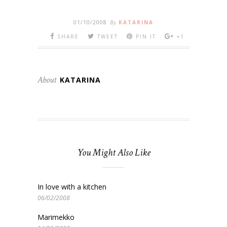
01/10/2008
By
KATARINA
SHARE
TWEET
PIN IT
+1
About
KATARINA
You Might Also Like
In love with a kitchen
06/02/2008
Marimekko