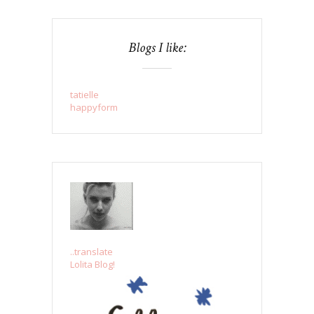
Blogs I like:
tatielle
happyform
..translate
Lolita Blog!