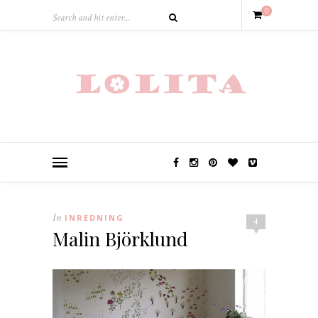
0
In
INREDNING
4
Malin Björklund