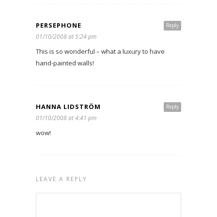
PERSEPHONE
Reply
01/10/2008 at 5:24 pm
This is so wonderful – what a luxury to have
hand-painted walls!
HANNA LIDSTRÖM
Reply
01/10/2008 at 4:41 pm
wow!
LEAVE A REPLY