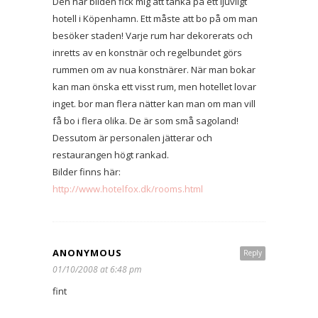
Den här bilden fick mig att tänka på ett ljuvligt
hotell i Köpenhamn. Ett måste att bo på om man
besöker staden! Varje rum har dekorerats och
inretts av en konstnär och regelbundet görs
rummen om av nua konstnärer. När man bokar
kan man önska ett visst rum, men hotellet lovar
inget. bor man flera nätter kan man om man vill
få bo i flera olika. De är som små sagoland!
Dessutom är personalen jätterar och
restaurangen högt rankad.
Bilder finns här:
http://www.hotelfox.dk/rooms.html
ANONYMOUS
Reply
01/10/2008 at 6:48 pm
fint