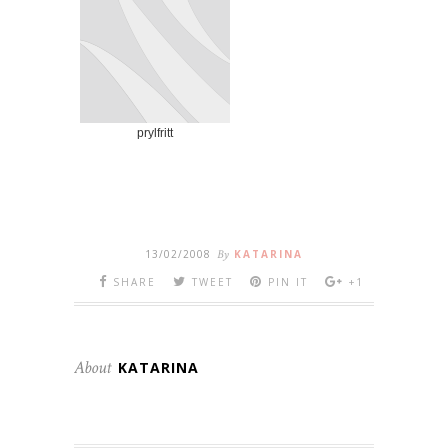
prylfritt
13/02/2008
By
KATARINA
SHARE
TWEET
PIN IT
+1
About
KATARINA