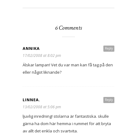
6 Comments
ANNIKA
Reply
17/02/2008 at 8:02 pm
Älskar lampan! Vet du var man kan få tag på den
eller något liknande?
LINNEA.
Reply
13/02/2008 at 5:06 pm
ljuvlig inredning! stolarna är fantastiska. skulle
gärna ha dom här hemma i rummet för att bryta
av allt det enkla och svartvita.