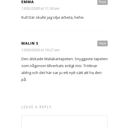
EMMA
Reply
13/02/2008 at 11:39 am
Kul! Där skulle jag vilja arbeta, hehe.
MALIN S
Reply
13/02/2008 at 10:27 am
Den älskade Malabartapeten. Snyggaste tapeten
som någonsin tillverkats enligt moi. Tröttnar
aldrig och det här var ju ett nytt sätt att ha den
på.
LEAVE A REPLY