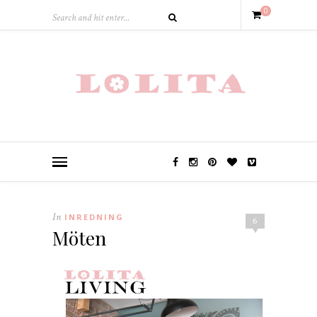
0
In
INREDNING
6
Möten