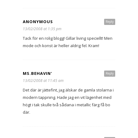
ANONYMOUS
Reply
13/02/2008 at 1:35 pm
Tack för en rolig blogg! Gillar living speciellt! Men
mode och konst är heller aldrig fel. Kram!
MS.BEHAVIN'
Reply
13/02/2008 at 11:45 am
Det där är jättefint, jag älskar de gamla stolarna i
modern tappning. Hade jag en vit lägenhet med
högt i tak skulle två sådana i metallic färg få bo
där.