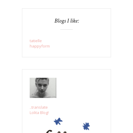
Blogs I like:
tatielle
happyform
..translate
Lolita Blog!