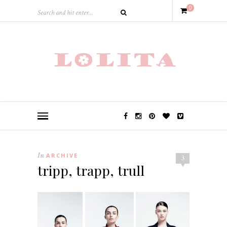
0
In
ARCHIVE
3
tripp, trapp, trull