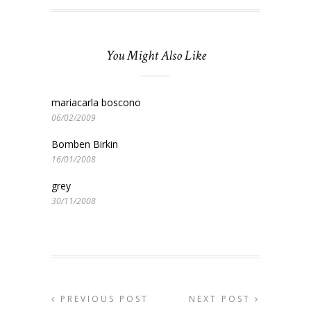
You Might Also Like
mariacarla boscono
06/02/2009
Bomben Birkin
16/01/2008
grey
30/11/2008
PREVIOUS POST
NEXT POST