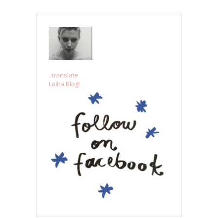
..translate
Lolita Blog!