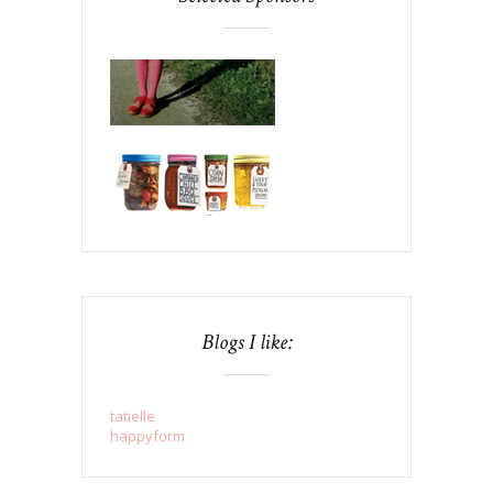
Blogs I like:
tatielle
happyform