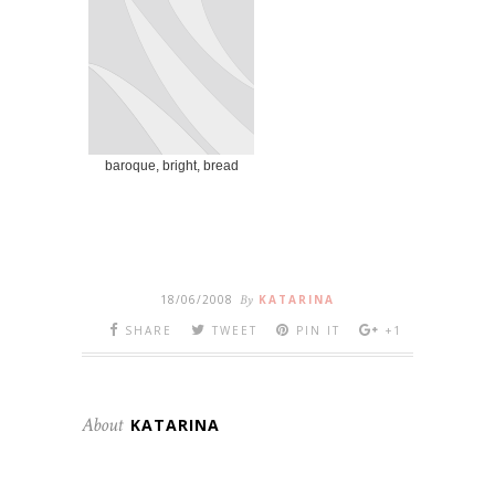
baroque, bright, bread
18/06/2008
By
KATARINA
SHARE
TWEET
PIN IT
+1
About
KATARINA