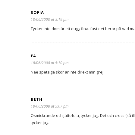
SOFIA
18/06/2008 at 5:19 pm
Tycker inte dom är ett dugg fina. fast det beror på vad man 
EA
18/06/2008 at 5:10 pm
Nae spetsiga skor är inte direkt min grej
BETH
18/06/2008 at 5:07 pm
Osmickrande och jättefula, tycker jag. Det och crocs (så i
tycker jag.