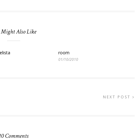
 Might Also Like
elista
room
01/10/2010
NEXT POST
10 Comments