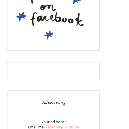
Advertising
Your Ad here?
Email me:
katarina@lolitas.se