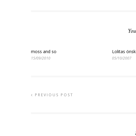
You
moss and so
Lolitas önsk
15/09/2010
05/10/2007
PREVIOUS POST