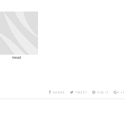
mead
SHARE
TWEET
PIN IT
+1