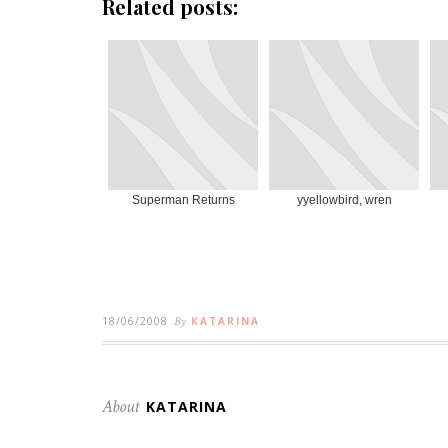
Related posts:
Superman Returns
yyellowbird, wren
18/06/2008
By
KATARINA
About
KATARINA