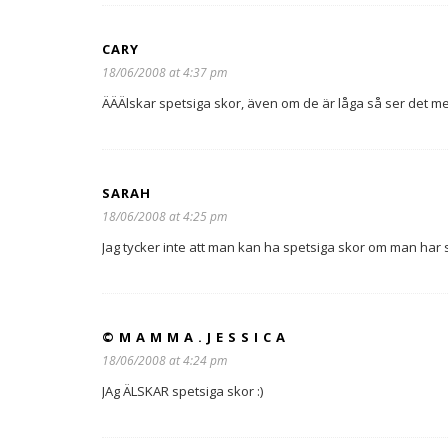
CARY
18/06/2008 at 4:37 pm
ÄÄÄlskar spetsiga skor, även om de är låga så ser det me
SARAH
18/06/2008 at 4:25 pm
Jag tycker inte att man kan ha spetsiga skor om man har s
© M A M M A . J E S S I C A
18/06/2008 at 4:24 pm
JAg ÄLSKAR spetsiga skor :)