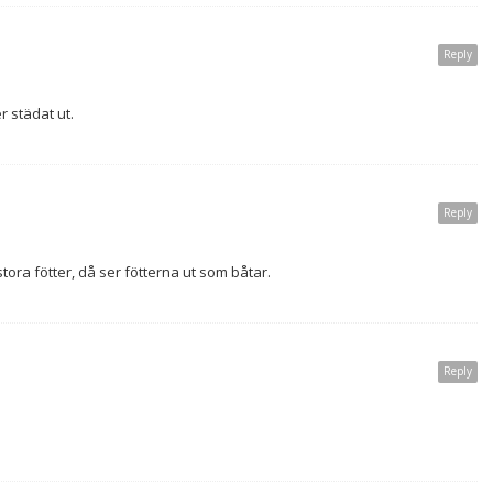
Reply
r städat ut.
Reply
tora fötter, då ser fötterna ut som båtar.
Reply