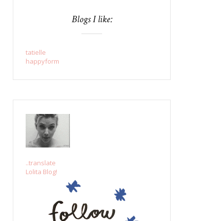
Blogs I like:
tatielle
happyform
..translate
Lolita Blog!