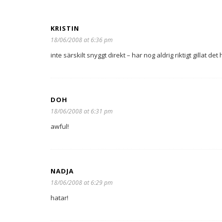
KRISTIN
18/06/2008 at 6:36 pm
inte särskilt snyggt direkt – har nog aldrig riktigt gillat det 
DOH
18/06/2008 at 6:31 pm
awful!
NADJA
18/06/2008 at 6:29 pm
hatar!