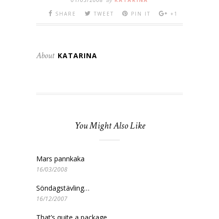
01/05/2008
By
KATARINA
SHARE
TWEET
PIN IT
+1
About
KATARINA
You Might Also Like
Mars pannkaka
16/03/2008
Söndagstävling…
16/12/2007
That’s quite a package…