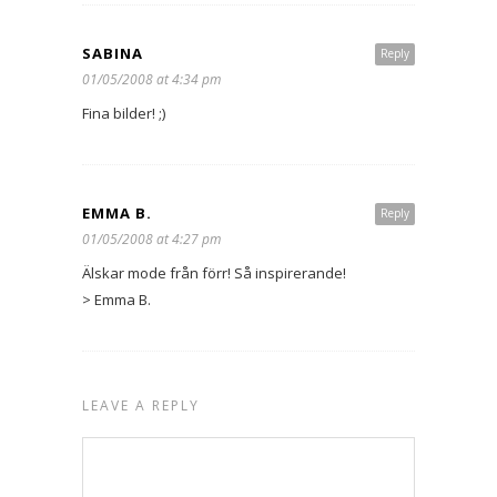
SABINA
Reply
01/05/2008 at 4:34 pm
Fina bilder! ;)
EMMA B.
Reply
01/05/2008 at 4:27 pm
Älskar mode från förr! Så inspirerande!
> Emma B.
LEAVE A REPLY