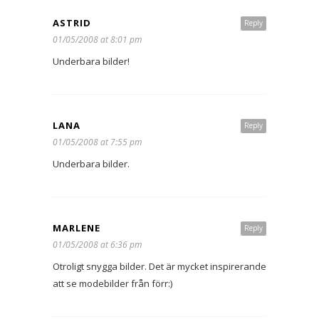
ASTRID
Reply
01/05/2008 at 8:01 pm
Underbara bilder!
LANA
Reply
01/05/2008 at 7:55 pm
Underbara bilder.
MARLENE
Reply
01/05/2008 at 6:36 pm
Otroligt snygga bilder. Det är mycket inspirerande
att se modebilder från förr:)