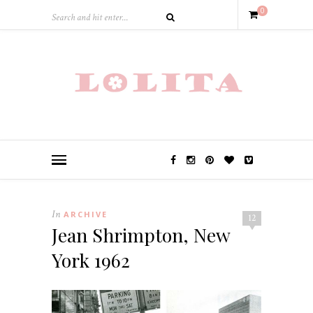
0
In
ARCHIVE
12
Jean Shrimpton, New
York 1962