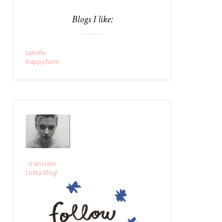
Blogs I like:
tatielle
happyform
..translate
Lolita Blog!