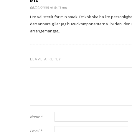
MIA
06/02/2008 at 8:13 am
Lite väl sterilt för min smak. Ett kök ska ha lite personl
det! Annars gillar jag huvudkomponenterna i bilden: den r
arrangemanget..
LEAVE A REPLY
Name
*
Email
*