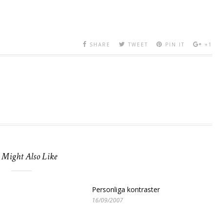
SHARE
TWEET
PIN IT
+1
 Might Also Like
Personliga kontraster
16/09/2007