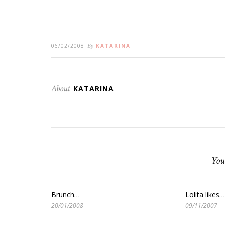
06/02/2008
By
KATARINA
About
KATARINA
You
Brunch…
Lolita likes…
20/01/2008
09/11/2007