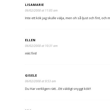
LISAMARIE
06/02/2008 at 11:05 am
Inte ett kök jag skulle välja, men oh så ljust och fint, och
ELLEN
06/02/2008 at 10:31 am
mkt fint!
GISELE
06/02/2008 at 9:53 am
Du Har verkligen rätt…Ett väldigt snyggt kök!!