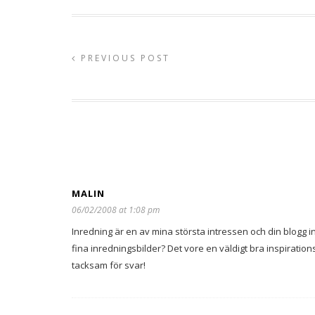
PREVIOUS POST
MALIN
06/02/2008 at 1:08 pm
Inredning är en av mina största intressen och din blogg insp
fina inredningsbilder? Det vore en väldigt bra inspiratio
tacksam för svar!