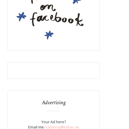
Advertising
Your Ad here?
Email me:
katarina@lolitas.se