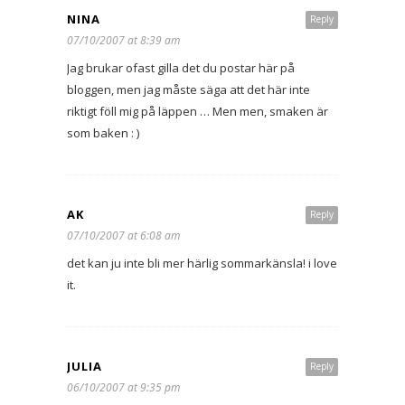
NINA
Reply
07/10/2007 at 8:39 am
Jag brukar ofast gilla det du postar här på
bloggen, men jag måste säga att det här inte
riktigt föll mig på läppen … Men men, smaken är
som baken : )
AK
Reply
07/10/2007 at 6:08 am
det kan ju inte bli mer härlig sommarkänsla! i love
it.
JULIA
Reply
06/10/2007 at 9:35 pm