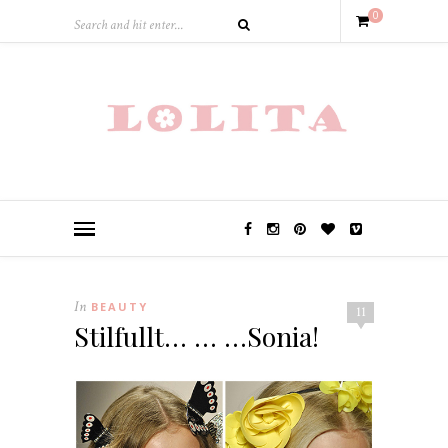
0
In
BEAUTY
11
Stilfullt… … …Sonia!