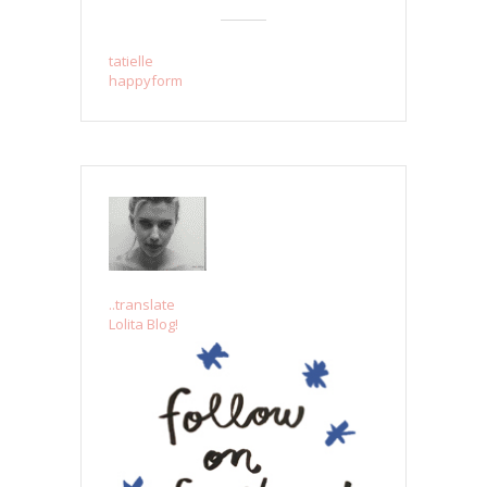
tatielle
happyform
..translate
Lolita Blog!