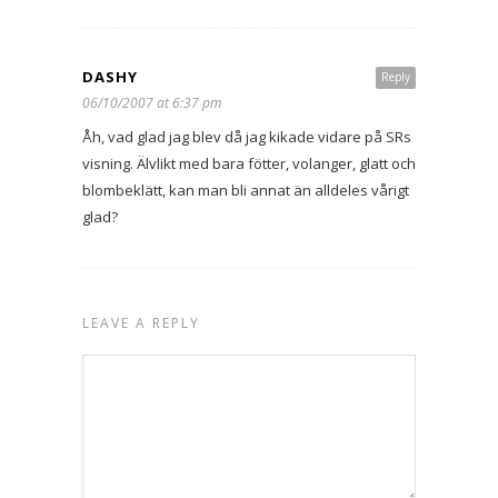
DASHY
Reply
06/10/2007 at 6:37 pm
Åh, vad glad jag blev då jag kikade vidare på SRs
visning. Älvlikt med bara fötter, volanger, glatt och
blombeklätt, kan man bli annat än alldeles vårigt
glad?
LEAVE A REPLY