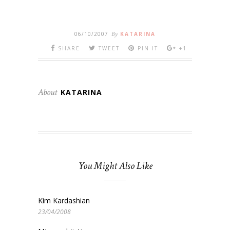
06/10/2007
By
KATARINA
SHARE
TWEET
PIN IT
+1
About
KATARINA
You Might Also Like
Kim Kardashian
23/04/2008