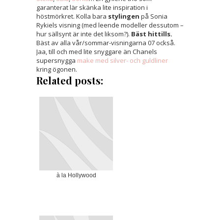
garanterat lär skänka lite inspiration i
höstmörkret. Kolla bara
stylingen
på Sonia
Rykiels visning (med leende modeller dessutom –
hur sällsynt är inte det liksom?).
Bäst hittills.
Bäst av alla vår/sommar-visningarna 07 också.
Jaa, till och med lite snyggare än Chanels
supersnygga
make med silver- och guldliner
kring ögonen.
Related posts:
à la Hollywood