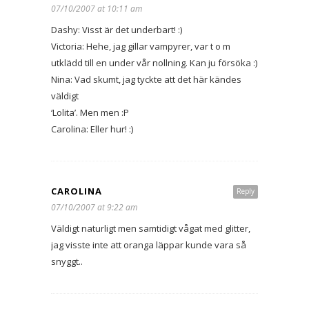
07/10/2007 at 10:11 am
Dashy: Visst är det underbart! :)
Victoria: Hehe, jag gillar vampyrer, var t o m
utklädd till en under vår nollning. Kan ju försöka :)
Nina: Vad skumt, jag tyckte att det här kändes
väldigt
‘Lolita’. Men men :P
Carolina: Eller hur! :)
CAROLINA
Reply
07/10/2007 at 9:22 am
Väldigt naturligt men samtidigt vågat med glitter,
jag visste inte att oranga läppar kunde vara så
snyggt..