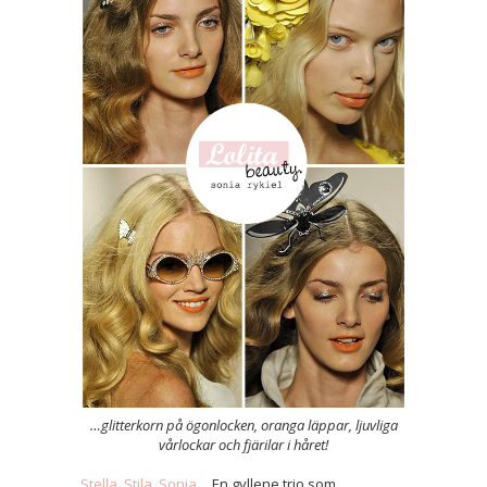
…glitterkorn på ögonlocken, oranga läppar, ljuvliga
vårlockar och fjärilar i håret!
Stella
,
Stila
,
Sonia
… En gyllene trio som