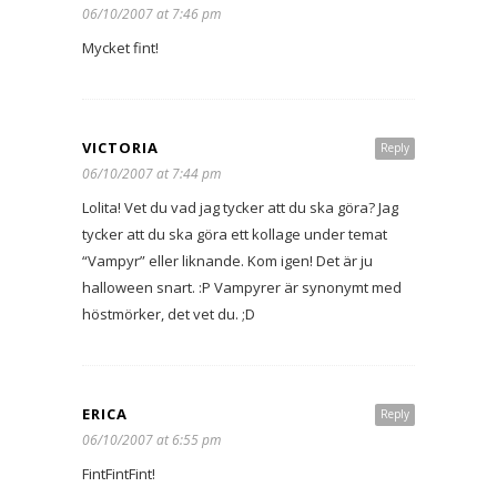
06/10/2007 at 7:46 pm
Mycket fint!
VICTORIA
Reply
06/10/2007 at 7:44 pm
Lolita! Vet du vad jag tycker att du ska göra? Jag
tycker att du ska göra ett kollage under temat
“Vampyr” eller liknande. Kom igen! Det är ju
halloween snart. :P Vampyrer är synonymt med
höstmörker, det vet du. ;D
ERICA
Reply
06/10/2007 at 6:55 pm
FintFintFint!