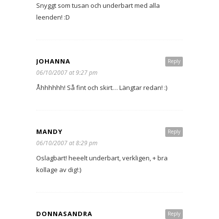
Snyggt som tusan och underbart med alla
leenden! :D
JOHANNA
Reply
06/10/2007 at 9:27 pm
Åhhhhhh! Så fint och skirt… Längtar redan! :)
MANDY
Reply
06/10/2007 at 8:29 pm
Oslagbart! heeelt underbart, verkligen, + bra
kollage av dig!:)
DONNASANDRA
Reply