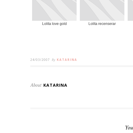
Lolita love gold
Lolita recenserar
24/03/2007
By
KATARINA
About
KATARINA
You