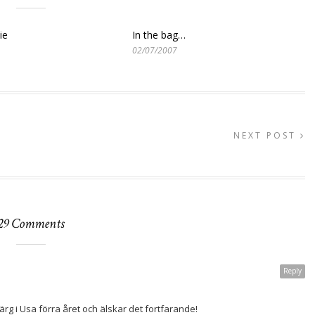
ie
In the bag…
02/07/2007
NEXT POST
29 Comments
Reply
färg i Usa förra året och älskar det fortfarande!