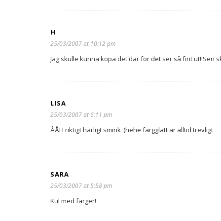
H
25/03/2007 at 10:12 pm
Jag skulle kunna köpa det där för det ser så fint ut!!Sen s
LISA
25/03/2007 at 6:11 pm
ÅÅH riktigt härligt smink :)hehe färgglatt är alltid trevligt
SARA
25/03/2007 at 5:58 pm
Kul med färger!