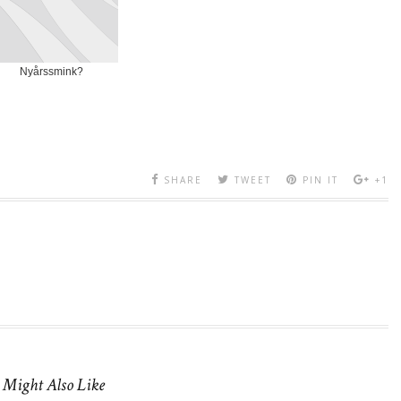
Nyårssmink?
SHARE
TWEET
PIN IT
+1
 Might Also Like