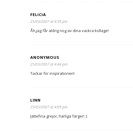
FELICIA
25/03/2007 at 4:59 pm
Åh,jag får aldrig nog av dina vackra kollage!
ANONYMOUS
25/03/2007 at 4:44 pm
Tackar för inspirationen!
LINN
25/03/2007 at 4:09 pm
Jättefina grejor, härliga färger! :)