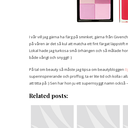
I vår vill jag gärna ha färg på sminket, gärna från Givenc
på våren är det så kul att matcha ett fint färgat läppst
Lokal hade jag turkosa små örhängen och så målade ho
både vårigt och snyggt! :)
På tal om beauty så måste jag tipsa om beautybloggen
B
superinspirerande och proffsig, ta er lite tid och kolla i
att titta på :) Sen har hon ju ett supernsyggt namn också –
Related posts: