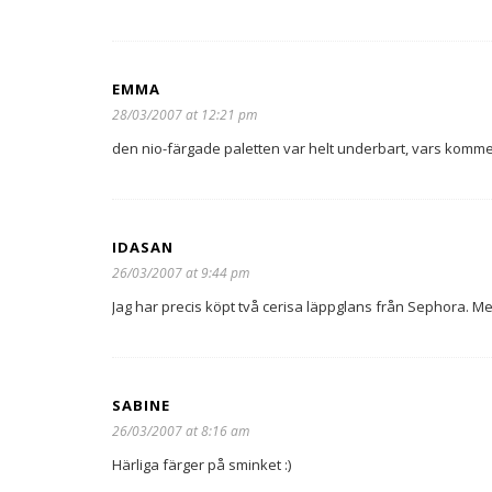
EMMA
28/03/2007 at 12:21 pm
den nio-färgade paletten var helt underbart, vars komme
IDASAN
26/03/2007 at 9:44 pm
Jag har precis köpt två cerisa läppglans från Sephora. Men
SABINE
26/03/2007 at 8:16 am
Härliga färger på sminket :)