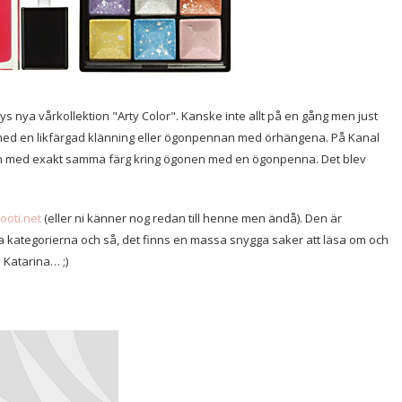
hys nya vårkollektion "Arty Color". Kanske inte allt på en gång men just
ift med en likfärgad klänning eller ögonpennan med örhängena. På Kanal
n med exakt samma färg kring ögonen med en ögonpenna. Det blev
jooti.net
(eller ni känner nog redan till henne men ändå). Den är
 alla kategorierna och så, det finns en massa snygga saker att läsa om och
 Katarina… ;)