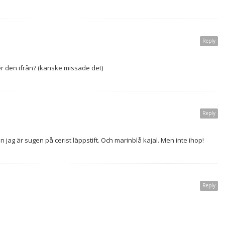
Reply
r den ifrån? (kanske missade det)
Reply
 jag är sugen på cerist läppstift. Och marinblå kajal. Men inte ihop!
Reply