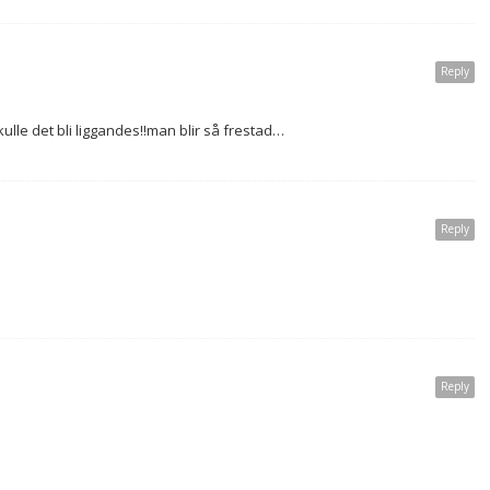
Reply
kulle det bli liggandes!!man blir så frestad…
Reply
Reply