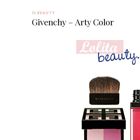
In
BEAUTY
Givenchy – Arty Color