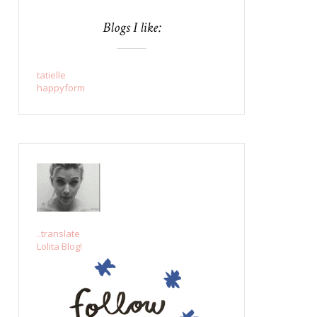
Blogs I like:
tatielle
happyform
..translate
Lolita Blog!