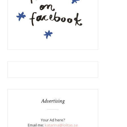
Advertising
Your Ad here?
Email me:
katarina@lolitas.se