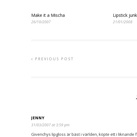
Make it a Mischa
Lipstick junk
26/10/2007
21/01/2008
PREVIOUS POST
JENNY
31/03/2007 at 3:59 pm
Givenchys lipgloss är bäst i världen, köpte ett i liknande 