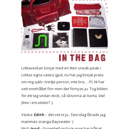
Lolitaveckan börjar med en liten sneak-peak i
Lolitas egna väska (gud, nu har jag börjat prata
om mig själv i tredje person, inte bra… :P). Ni har
sett innehållet förr men det förnyas ju. Tog bilden
för ett tag sedan dock, så skivorna är borta.
Vad
finns i era väskor?
;)
Väska:
Edith
– det vet ni ju.. fast idag lånade jag
mammas oranga Bayswater :)
Mp3:
Ipod
– Essentiell pryl när man har tråkigt.