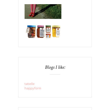
Blogs I like:
tatielle
happyform