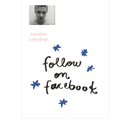
..translate
Lolita Blog!