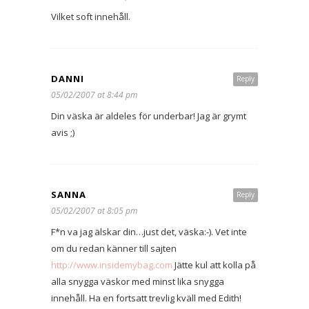
Vilket soft innehåll.
DANNI
Reply
05/02/2007 at 8:44 pm
Din väska är aldeles för underbar! Jag är grymt
avis ;)
SANNA
Reply
05/02/2007 at 8:05 pm
F*n va jag älskar din…just det, väska:-). Vet inte
om du redan känner till sajten
http://www.insidemybag.com
Jätte kul att kolla på
alla snygga väskor med minst lika snygga
innehåll. Ha en fortsatt trevlig kväll med Edith!