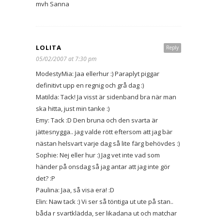
mvh Sanna
LOLITA
Reply
05/02/2007 at 7:30 pm
ModestyMia: Jaa ellerhur :) Paraplyt piggar
definitivt upp en regnig och grå dag :)
Matilda: Tack! Ja visst är sidenband bra när man
ska hitta, just min tanke :)
Emy: Tack :D Den bruna och den svarta är
jättesnygga.. jag valde rött eftersom att jag bär
nästan helsvart varje dag så lite färg behövdes :)
Sophie: Nej eller hur :) Jag vet inte vad som
händer på onsdag så jag antar att jag inte gör
det? :P
Paulina: Jaa, så visa era! :D
Elin: Naw tack :) Vi ser så töntiga ut ute på stan..
båda r svartklädda, ser likadana ut och matchar