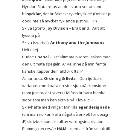
Nycklar: Sluta retas att de svarta ser ut som
bil
nycklar
, det är faktiskt cykelnycklar! (Det blir ju
dock inte så mycket cyklande just nu… :P)
Skiva (grönt):
Joy Divison
– Bra band.. Värt att
lyssna på.
Skiva (svartvit):
Anthony and the Johnsons
–
Helt okej.
Puder:
Chanel
– Det ulitmata pudret i asken med
den ultimata spegeln. Är väl inne på min femte
kanske, tappar dem alltför ofta :P
Almanacka:
Ordning & Reda
– Den tjockare
varianten med bara en stor sjua på framsidan
(som just nu är i silver). Hälften är bara blanka
sidor som man kan skriva på, i love it! :)
Skrivhäfte med vingar: Min lilla
egendesignade
(om man nu kan kalla något så enkelt för design
:P) skrivbok som är full av vardagsinspiration.
Blommig neccesär:
H&M
– med allt från smink till