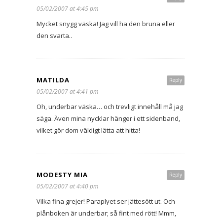
05/02/2007 at 4:45 pm
Mycket snygg väska! Jag vill ha den bruna eller
den svarta..
MATILDA
Reply
05/02/2007 at 4:41 pm
Oh, underbar väska… och trevligt innehåll må jag
säga. Även mina nycklar hänger i ett sidenband,
vilket gör dom väldigt lätta att hitta!
MODESTY MIA
Reply
05/02/2007 at 4:40 pm
Vilka fina grejer! Paraplyet ser jättesött ut. Och
plånboken är underbar; så fint med rött! Mmm,