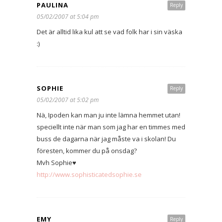
PAULINA
Reply
05/02/2007 at 5:04 pm
Det är alltid lika kul att se vad folk har i sin väska
:)
SOPHIE
Reply
05/02/2007 at 5:02 pm
Nä, Ipoden kan man ju inte lämna hemmet utan!
speciellt inte när man som jag har en timmes med
buss de dagarna när jag måste va i skolan! Du
föresten, kommer du på onsdag?
Mvh Sophie♥
http://www.sophisticatedsophie.se
EMY
Reply