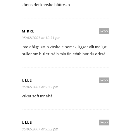
känns det kanske bättre.. :)
MIRRE
Reply
05/02/2007 at 10:31 pm
Inte dåligt :) Min väska e hemsk, ligger allt möjligt
huller om buller. så himla fin edith har du också.
ULLE
Reply
05/02/2007 at 9:52 pm
Vilket soft innehåll.
ULLE
Reply
05/02/2007 at 9:52 pm