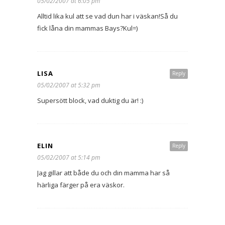
05/02/2007 at 6:05 pm
Alltid lika kul att se vad dun har i väskan!Så du
fick låna din mammas Bays?Kul=)
LISA
Reply
05/02/2007 at 5:32 pm
Supersött block, vad duktig du är! :)
ELIN
Reply
05/02/2007 at 5:14 pm
Jag gillar att både du och din mamma har så
härliga färger på era väskor.