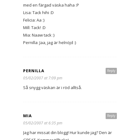
med en färgad väska haha :P
Lisa: Tack hihi :D
Felicia: Aa :)
Mill: Tack! :D
Mia: Naaw tack :)
Pernilla: Jaa, jag är helnöjd :)
PERNILLA
Reply
05/02/2007 at 7:09 pm
Så snygg väskan är i röd alltså.
MIA
Reply
05/02/2007 at 6:35 pm
Jag har missat din blogg! Hur kunde jag? Den är
GREAT. Kommer tillbaks!