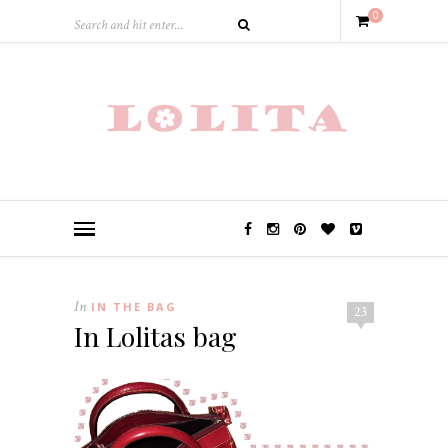
0
In
IN THE BAG
23
In Lolitas bag