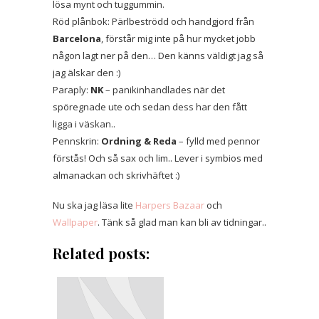
lösa mynt och tuggummin.
Röd plånbok: Pärlbeströdd och handgjord från
Barcelona
, förstår mig inte på hur mycket jobb
någon lagt ner på den… Den känns väldigt jag så
jag älskar den :)
Paraply:
NK
– panikinhandlades när det
spöregnade ute och sedan dess har den fått
ligga i väskan..
Pennskrin:
Ordning & Reda
– fylld med pennor
förstås! Och så sax och lim.. Lever i symbios med
almanackan och skrivhäftet :)
Nu ska jag läsa lite
Harpers Bazaar
och
Wallpaper
. Tänk så glad man kan bli av tidningar..
Related posts: