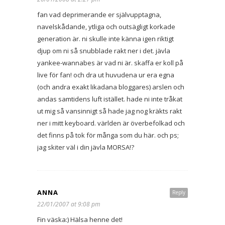
fan vad deprimerande er självupptagna,
navelskådande, ytliga och outsägligt korkade
generation är. ni skulle inte känna igen riktigt
djup om ni så snubblade rakt ner i det. jävla
yankee-wannabes är vad ni är. skaffa er koll på
live för fan! och dra ut huvudena ur era egna
(och andra exakt likadana bloggares) arslen och
andas samtidens luft istället. hade ni inte tråkat
ut mig så vansinnigt så hade jag nog kräkts rakt
ner i mitt keyboard. världen är överbefolkad och
det finns på tok för många som du här. och ps;
jag skiter väl i din jävla MORSA!?
ANNA
Reply
22/01/2007 at 9:08 pm
Fin väska:) Hälsa henne det!