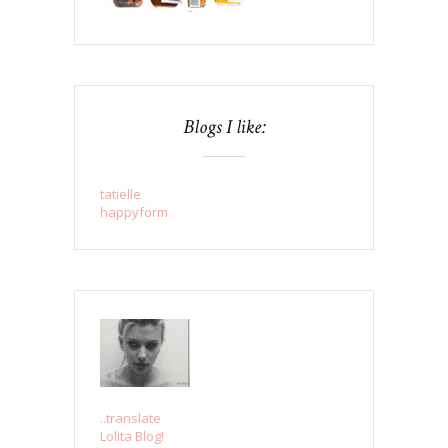
Blogs I like:
tatielle
happyform
..translate
Lolita Blog!