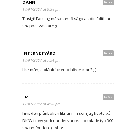
DANNI
Reply
17/01/2007 at 9:38 pm
Tjusigt! Fast jag måste ändå säga att din Edith är
snäppet vassare ;)
INTERNETVÄRD
Reply
17/01/2007 at 7:54 pm
Hur många plånböcker behöver man? ;-)
EM
Reply
17/01/2007 at 4:58 pm
hihi, den plånboken liknar min som jag köpte på
DKNY i new york när det var rea! betalade typ 300
spänn för den ;) tjoho!