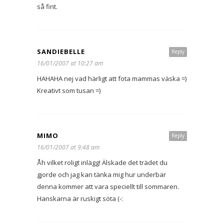
så fint.
SANDIEBELLE
Reply
16/01/2007 at 10:27 am
HAHAHA nej vad härligt att fota mammas väska =)
Kreativt som tusan =)
MIMO
Reply
16/01/2007 at 9:48 am
Åh vilket roligt inlägg! Älskade det trädet du
gjorde och jag kan tänka mig hur underbar
denna kommer att vara speciellt till sommaren.
Hanskarna är ruskigt söta (-: