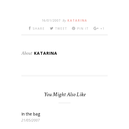
16/01/2007
By
KATARINA
SHARE
TWEET
PIN IT
+1
About
KATARINA
You Might Also Like
In the bag
21/05/2007