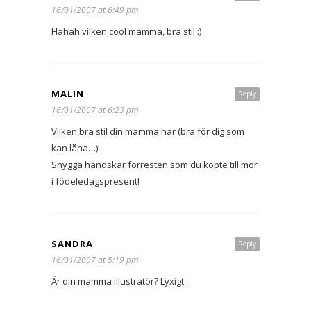
16/01/2007 at 6:49 pm
Hahah vilken cool mamma, bra stil :)
MALIN
Reply
16/01/2007 at 6:23 pm
Vilken bra stil din mamma har (bra för dig som
kan låna…)!
Snygga handskar förresten som du köpte till mor
i födeledagspresent!
SANDRA
Reply
16/01/2007 at 5:19 pm
Är din mamma illustratör? Lyxigt.