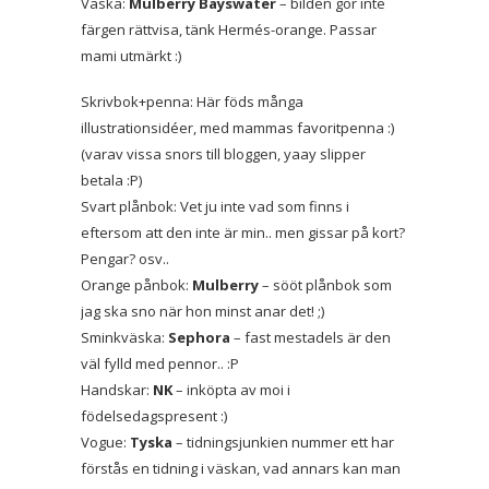
Väska:
Mulberry Bayswater
– bilden gör inte
färgen rättvisa, tänk Hermés-orange. Passar
mami utmärkt :)
Skrivbok+penna: Här föds många
illustrationsidéer, med mammas favoritpenna :)
(varav vissa snors till bloggen, yaay slipper
betala :P)
Svart plånbok: Vet ju inte vad som finns i
eftersom att den inte är min.. men gissar på kort?
Pengar? osv..
Orange pånbok:
Mulberry
– sööt plånbok som
jag ska sno när hon minst anar det! ;)
Sminkväska:
Sephora
– fast mestadels är den
väl fylld med pennor.. :P
Handskar:
NK
– inköpta av moi i
födelsedagspresent :)
Vogue:
Tyska
– tidningsjunkien nummer ett har
förstås en tidning i väskan, vad annars kan man