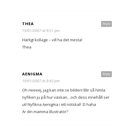
THEA
Reply
19/01/2007 at 9:51 pm
Härligt kollage – vill ha det mesta!
Thea
AENIGMA
Reply
19/01/2007 at 8:43 pm
Oh neeeej, jag kan inte se bilden! Blir så himla
nyfiken ju på hur väskan…och dess innehåll ser
ut! Nyfikna Aenigma i ett nötskal! :D haha
Är din mamma illustratör?