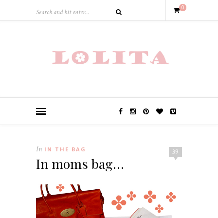
0
In
IN THE BAG
39
In moms bag…