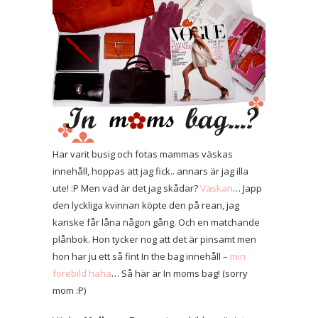
Har varit busig och fotas mammas väskas
innehåll, hoppas att jag fick.. annars är jag illa
ute! :P Men vad är det jag skådar?
Väskan
… Japp
den lyckliga kvinnan köpte den på rean, jag
kanske får låna någon gång. Och en matchande
plånbok. Hon tycker nog att det är pinsamt men
hon har ju ett så fint In the bag innehåll –
min
förebild
haha
… Så här är In moms bag! (sorry
mom :P)