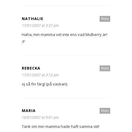
NATHALIE
Reply
17/01/2007 at 3:37 pm
Haha, min mamma vet inte ens vad Mulberry är!
:P
REBECKA
Reply
17/01/2007 at 3:12 pm
oj så fin färg! (på väskan).
MARIA
Reply
16/01/2007 at 9:01 pm
Tänk om min mamma hade haft samma stil!