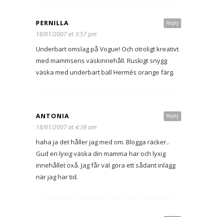
PERNILLA
Reply
18/01/2007 at 3:57 pm
Underbart omslag på Vogue! Och otroligt kreativt
med mammsens väskinnehåll. Ruskigt snygg
väska med underbart ball Hermés orange färg.
ANTONIA
Reply
18/01/2007 at 4:39 am
haha ja det håller jag med om. Blogga räcker..
Gud en lyxig väska din mamma har och lyxig
innehållet oxå. Jag får väl göra ett sådant inlägg
när jag har tid.