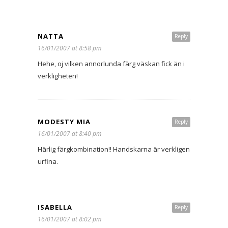
NATTA
Reply
16/01/2007 at 8:58 pm
Hehe, oj vilken annorlunda färg väskan fick än i
verkligheten!
MODESTY MIA
Reply
16/01/2007 at 8:40 pm
Härlig färgkombination!! Handskarna är verkligen
urfina.
ISABELLA
Reply
16/01/2007 at 8:02 pm