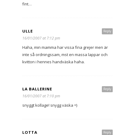
fint…
ULLE
Reply
16/01/2007 at 7:12 pm
Haha, min mamma har vissa fina grejer men är
inte så ordningssam, mst en massa lappar och
kvitton i hennes handväska haha.
LA BALLERINE
Reply
16/01/2007 at 7:10 pm
snyggt kollage! snygg väska =)
LOTTA
Reply