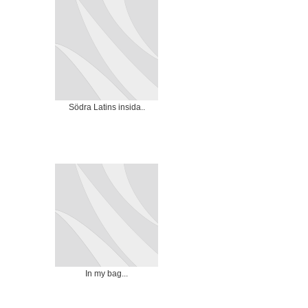
Södra Latins insida..
In my bag...