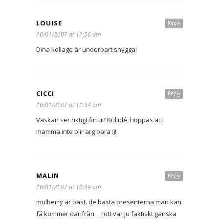
LOUISE
Reply
16/01/2007 at 11:56 am
Dina kollage är underbart snygga!
CICCI
Reply
16/01/2007 at 11:34 am
Väskan ser riktigt fin ut! Kul idé, hoppas att
mamma inte blir arg bara :)!
MALIN
Reply
16/01/2007 at 10:49 am
mulberry är bäst. de bästa presenterna man kan
få kommer därifrån… rött var ju faktiskt ganska