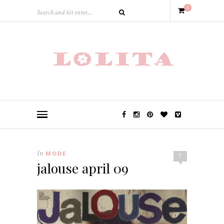
0
In
MODE
7
jalouse april 09