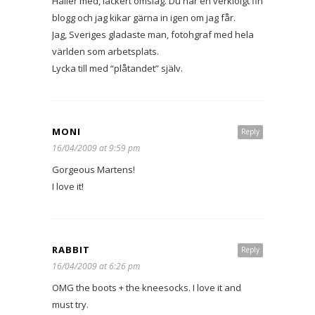
Håller med, läckert omslag. Du har en verkloigt fin
blogg och jag kikar gärna in igen om jag får.
Jag, Sveriges gladaste man, fotohgraf med hela
världen som arbetsplats.
Lycka till med “plåtandet” själv.
MONI
Reply
16/04/2009 at 9:59 pm
Gorgeous Martens!
I love it!
RABBIT
Reply
16/04/2009 at 6:26 pm
OMG the boots + the kneesocks. I love it and
must try.