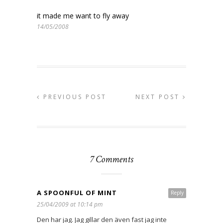
it made me want to fly away
14/05/2008
PREVIOUS POST
NEXT POST
7 Comments
A SPOONFUL OF MINT
Reply
25/04/2009 at 10:14 pm
Den har jag. Jag gillar den även fast jag inte