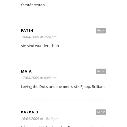
förstår texten.
FATIH
Reply
18/04/2009 at 7:24 pm
sie sind wunderschön
MAIA
Reply
17/04/2009 at 6:48 am
Loving the Docs and the men’s silk PJ top. Brilliant!
PAPPA B
Reply
16/04/2009 at 10:10 pm