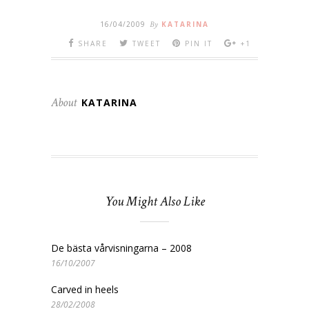
16/04/2009
By
KATARINA
SHARE
TWEET
PIN IT
+1
About
KATARINA
You Might Also Like
De bästa vårvisningarna – 2008
16/10/2007
Carved in heels
28/02/2008