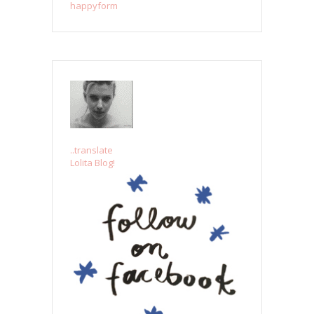
happyform
..translate
Lolita Blog!