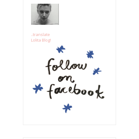
..translate
Lolita Blog!