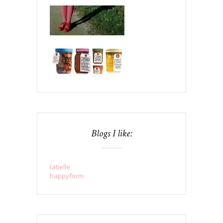
Blogs I like:
tatielle
happyform