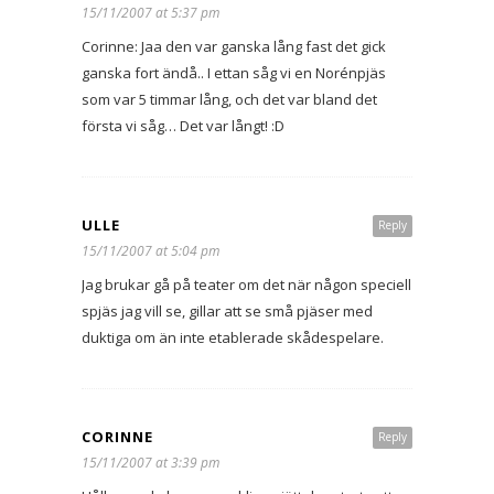
15/11/2007 at 5:37 pm
Corinne: Jaa den var ganska lång fast det gick
ganska fort ändå.. I ettan såg vi en Norénpjäs
som var 5 timmar lång, och det var bland det
första vi såg… Det var långt! :D
ULLE
Reply
15/11/2007 at 5:04 pm
Jag brukar gå på teater om det när någon speciell
spjäs jag vill se, gillar att se små pjäser med
duktiga om än inte etablerade skådespelare.
CORINNE
Reply
15/11/2007 at 3:39 pm