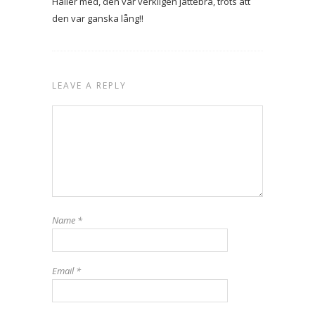
Håller med, den var verkligen jättebra, trots att
den var ganska lång!!
LEAVE A REPLY
Name
*
Email
*