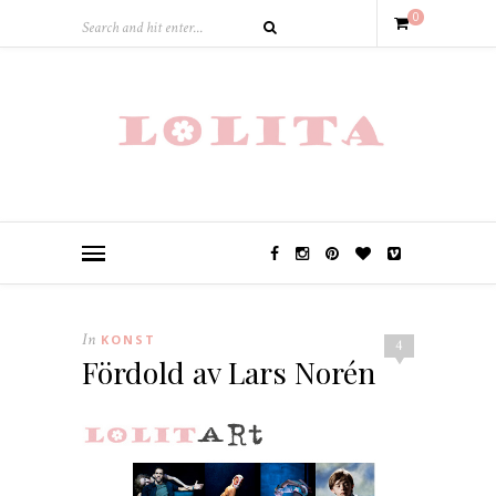
0
In
KONST
4
Fördold av Lars Norén