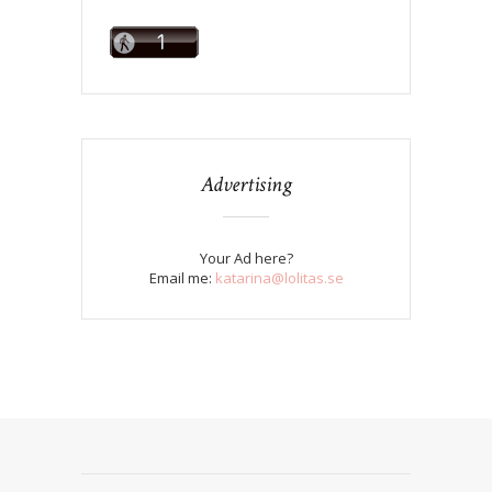
Advertising
Your Ad here?
Email me:
katarina@lolitas.se