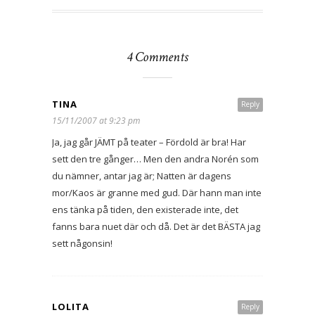
4 Comments
TINA
Reply
15/11/2007 at 9:23 pm
Ja, jag går JÄMT på teater – Fördold är bra! Har
sett den tre gånger… Men den andra Norén som
du nämner, antar jag är; Natten är dagens
mor/Kaos är granne med gud. Där hann man inte
ens tänka på tiden, den existerade inte, det
fanns bara nuet där och då. Det är det BÄSTA jag
sett någonsin!
LOLITA
Reply