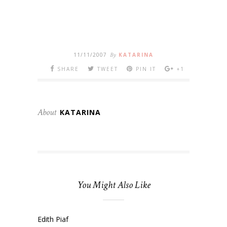
11/11/2007
By
KATARINA
SHARE
TWEET
PIN IT
+1
About
KATARINA
You Might Also Like
Edith Piaf