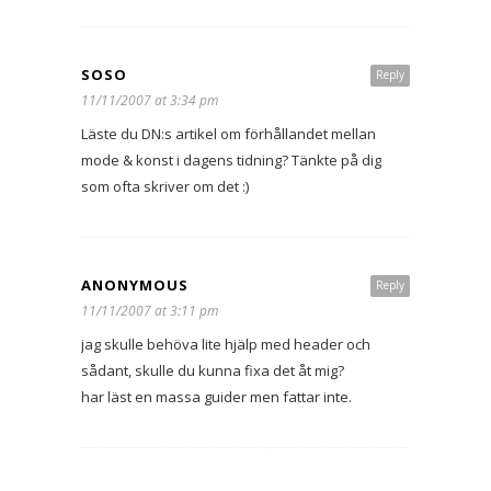
SOSO
Reply
11/11/2007 at 3:34 pm
Läste du DN:s artikel om förhållandet mellan
mode & konst i dagens tidning? Tänkte på dig
som ofta skriver om det :)
ANONYMOUS
Reply
11/11/2007 at 3:11 pm
jag skulle behöva lite hjälp med header och
sådant, skulle du kunna fixa det åt mig?
har läst en massa guider men fattar inte.