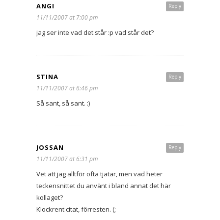
ANGI
Reply
11/11/2007 at 7:00 pm
jag ser inte vad det står :p vad står det?
STINA
Reply
11/11/2007 at 6:46 pm
Så sant, så sant. :)
JOSSAN
Reply
11/11/2007 at 6:31 pm
Vet att jag alltför ofta tjatar, men vad heter
teckensnittet du använt i bland annat det här
kollaget?
Klockrent citat, förresten. (;