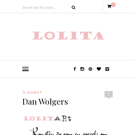
0
In
KONST
5
Dan Wolgers