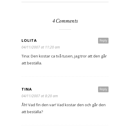
4 Comments
LOLITA
Reply
04/11/2007 at 11:20 am
Tina: Den kostar ca två tusen, jag tror att den går
att beställa.
TINA
Reply
04/11/2007 at 8:20 am
Åh! Vad fin den var! Vad kostar den och går den
att beställa?