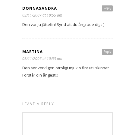
DONNASANDRA
Reply
03/11/2007 at 10:55 am
Den var ju jättefin! Synd att du ångrade dig :-)
MARTINA
Reply
03/11/2007 at 10:53 am
Den ser verkligen otroligt mjuk o fint ut i skinnet.
Förstår din ångest!;)
LEAVE A REPLY