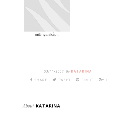
mitt nya skåp...
03/11/2007
By
KATARINA
SHARE
TWEET
PIN IT
+1
About
KATARINA