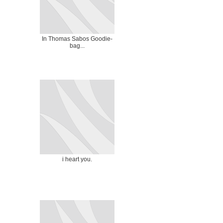
In Thomas Sabos Goodie-
bag...
i heart you.