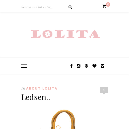
0
In
ABOUT LOLITA
4
Ledsen..