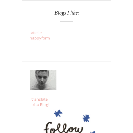
Blogs I like:
tatielle
happyform
..translate
Lolita Blog!