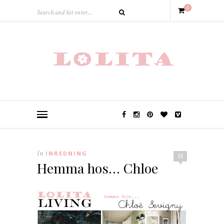
0
In
INREDNING
18
Hemma hos… Chloe