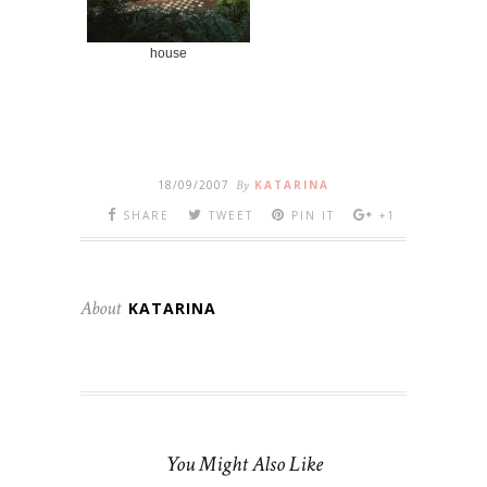
house
18/09/2007
By
KATARINA
SHARE
TWEET
PIN IT
+1
About
KATARINA
You Might Also Like