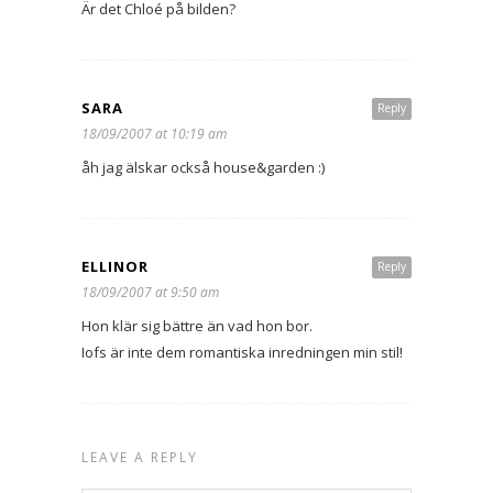
Är det Chloé på bilden?
SARA
Reply
18/09/2007 at 10:19 am
åh jag älskar också house&garden :)
ELLINOR
Reply
18/09/2007 at 9:50 am
Hon klär sig bättre än vad hon bor.
Iofs är inte dem romantiska inredningen min stil!
LEAVE A REPLY