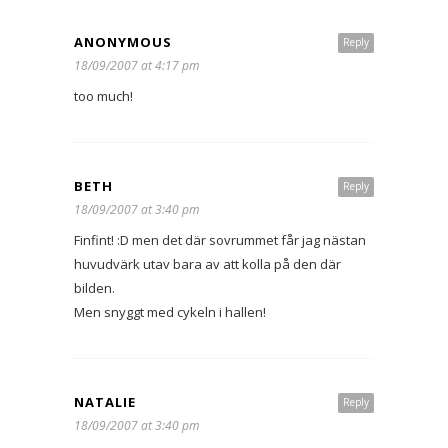
ANONYMOUS
Reply
18/09/2007 at 4:17 pm
too much!
BETH
Reply
18/09/2007 at 3:40 pm
Finfint! :D men det där sovrummet får jag nästan
huvudvärk utav bara av att kolla på den där
bilden.
Men snyggt med cykeln i hallen!
NATALIE
Reply
18/09/2007 at 3:40 pm