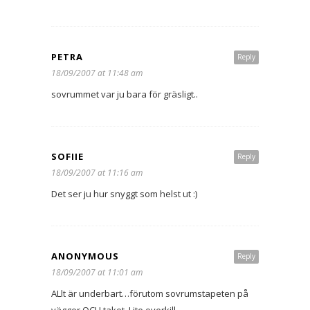
PETRA
Reply
18/09/2007 at 11:48 am
sovrummet var ju bara för gräsligt..
SOFIIE
Reply
18/09/2007 at 11:16 am
Det ser ju hur snyggt som helst ut :)
ANONYMOUS
Reply
18/09/2007 at 11:01 am
ALlt är underbart…förutom sovrumstapeten på
vägger OCH taket. Lite overkill