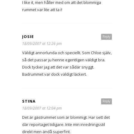
I like it, men håller med om att det blommiga
rummet var lite att ta i!
JOSIE
Reply
18/09/2007 at 12:26 pm
Väldigt annorlunda och speciellt. Som Chloe själv,
så det passar ju henne egentligen väldigt bra.
Dock tycker jag att det var sådär snyggt.
Badrummet var dock väldigt läckert.
STINA
Reply
18/09/2007 at 12:04 pm
Det är gästrummet som är blommigt. Har sett det
där reportaget tidigare. Inte min inredningsstil
direkt men ändå superfint.