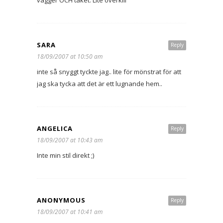
SARA
Reply
18/09/2007 at 10:50 am
inte så snyggt tyckte jag.. lite för mönstrat för att
jag ska tycka att det är ett lugnande hem..
ANGELICA
Reply
18/09/2007 at 10:43 am
Inte min stil direkt ;)
ANONYMOUS
Reply
18/09/2007 at 10:41 am