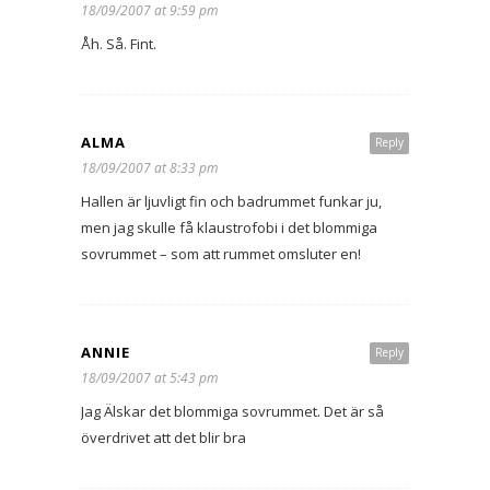
18/09/2007 at 9:59 pm
Åh. Så. Fint.
ALMA
Reply
18/09/2007 at 8:33 pm
Hallen är ljuvligt fin och badrummet funkar ju,
men jag skulle få klaustrofobi i det blommiga
sovrummet – som att rummet omsluter en!
ANNIE
Reply
18/09/2007 at 5:43 pm
Jag Älskar det blommiga sovrummet. Det är så
överdrivet att det blir bra