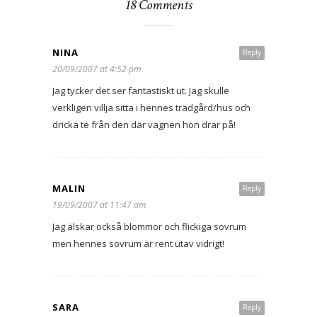
18 Comments
NINA
Reply
20/09/2007 at 4:52 pm
Jag tycker det ser fantastiskt ut. Jag skulle
verkligen villja sitta i hennes trädgård/hus och
dricka te från den där vagnen hon drar på!
MALIN
Reply
19/09/2007 at 11:47 am
Jag älskar också blommor och flickiga sovrum
men hennes sovrum är rent utav vidrigt!
SARA
Reply