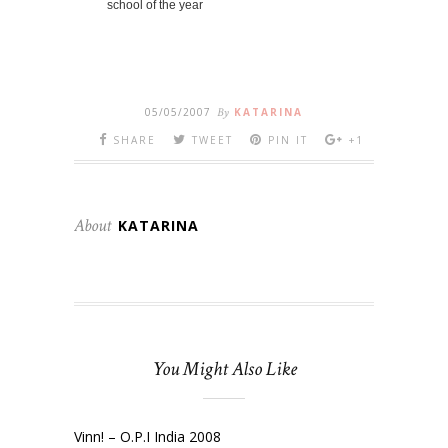
school of the year
05/05/2007
By
KATARINA
SHARE
TWEET
PIN IT
+1
About
KATARINA
You Might Also Like
Vinn! – O.P.I India 2008