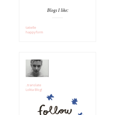
Blogs I like:
tatielle
happyform
..translate
Lolita Blog!