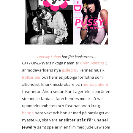
Lindsay Lohan
har fått konkurrens…
CAT POWER
(vars riktiga namn är
Chan Marshall
)
är modevärldens nya
gullegris
. Hennes musik
trollbinder
och hennes jobbiga förflutna som
alkoholist, knarkmissbrukare och
mentalpatient
fascinerar. Ända sedan Karl Lagerfeld, som är en
stor musikfantast, fann hennes musik så har
uppmärksamheten och fascinationen kring
henne
bara växt och hon är med på omslaget av
nyaste i-D, ska vara
ansiktet utåt för Chanel
Jewelry
samt spelar in en film med Jude Law som