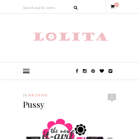
0
In
ARCHIVE
5
Pussy