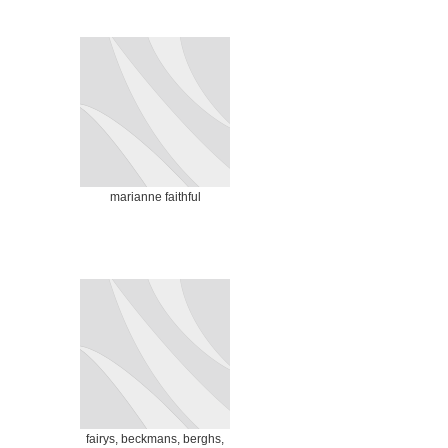
marianne faithful
fairys, beckmans, berghs,