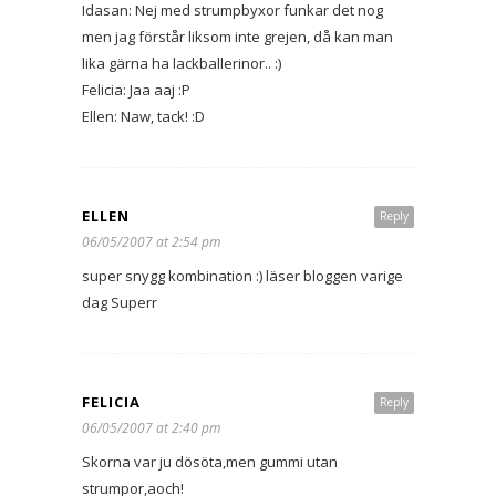
Idasan: Nej med strumpbyxor funkar det nog
men jag förstår liksom inte grejen, då kan man
lika gärna ha lackballerinor.. :)
Felicia: Jaa aaj :P
Ellen: Naw, tack! :D
ELLEN
Reply
06/05/2007 at 2:54 pm
super snygg kombination :) läser bloggen varige
dag Superr
FELICIA
Reply
06/05/2007 at 2:40 pm
Skorna var ju dösöta,men gummi utan
strumpor,aoch!