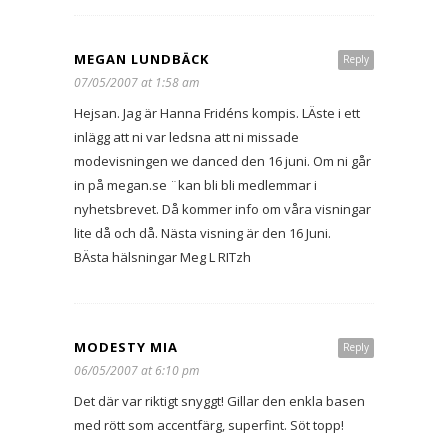
MEGAN LUNDBÄCK
Reply
07/05/2007 at 1:58 am
Hejsan. Jag är Hanna Fridéns kompis. LÄste i ett
inlägg att ni var ledsna att ni missade
modevisningen we danced den 16 juni. Om ni går
in på megan.se ¨kan bli bli medlemmar i
nyhetsbrevet. Då kommer info om våra visningar
lite då och då. Nästa visning är den 16 Juni.
BÄsta hälsningar Meg L RITzh
MODESTY MIA
Reply
06/05/2007 at 6:10 pm
Det där var riktigt snyggt! Gillar den enkla basen
med rött som accentfärg, superfint. Söt topp!