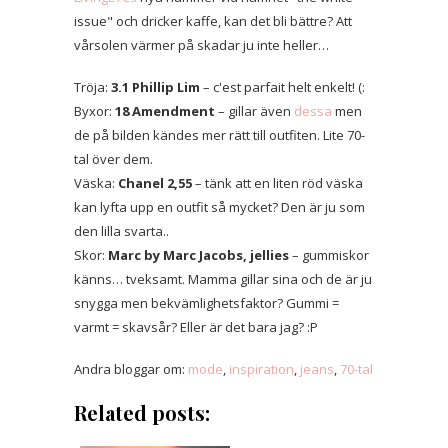
issue" och dricker kaffe, kan det bli bättre? Att
vårsolen värmer på skadar ju inte heller…
Tröja:
3.1 Phillip Lim
– c'est parfait helt enkelt! (:
Byxor:
18 Amendment
– gillar även
dessa
men
de på bilden kändes mer rätt till outfiten. Lite 70-
tal över dem.
Väska:
Chanel 2,55
– tänk att en liten röd väska
kan lyfta upp en outfit så mycket? Den är ju som
den lilla svarta..
Skor:
Marc by Marc Jacobs, jellies
– gummiskor
känns… tveksamt. Mamma gillar sina och de är ju
snygga men bekvämlighetsfaktor? Gummi =
varmt = skavsår? Eller är det bara jag? :P
Andra bloggar om:
mode
,
inspiration
,
jeans
,
70-tal
Related posts: