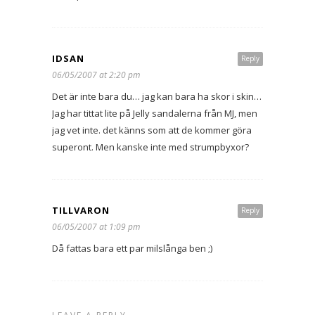
IDSAN
Reply
06/05/2007 at 2:20 pm
Det är inte bara du… jag kan bara ha skor i skin…
Jag har tittat lite på Jelly sandalerna från MJ, men
jag vet inte. det känns som att de kommer göra
superont. Men kanske inte med strumpbyxor?
TILLVARON
Reply
06/05/2007 at 1:09 pm
Då fattas bara ett par milslånga ben ;)