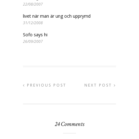
22/08/2007
livet när man är ung och upprymd
31/12/2008
Sofo says hi
26/09/2007
PREVIOUS POST
NEXT POST
24 Comments