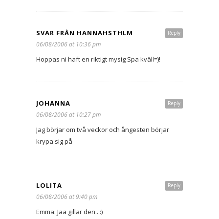
SVAR FRÅN HANNAHSTHLM
Reply
06/08/2006 at 10:36 pm
Hoppas ni haft en riktigt mysig Spa kväll=)!
JOHANNA
Reply
06/08/2006 at 10:27 pm
Jag börjar om två veckor och ångesten börjar
krypa sig på
LOLITA
Reply
06/08/2006 at 9:40 pm
Emma: Jaa gillar den.. :)