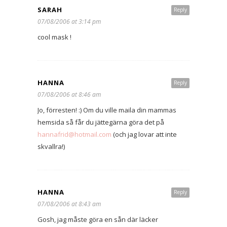
SARAH
Reply
07/08/2006 at 3:14 pm
cool mask !
HANNA
Reply
07/08/2006 at 8:46 am
Jo, förresten! :) Om du ville maila din mammas
hemsida så får du jättegärna göra det på
hannafrid@hotmail.com
(och jag lovar att inte
skvallra!)
HANNA
Reply
07/08/2006 at 8:43 am
Gosh, jag måste göra en sån där läcker