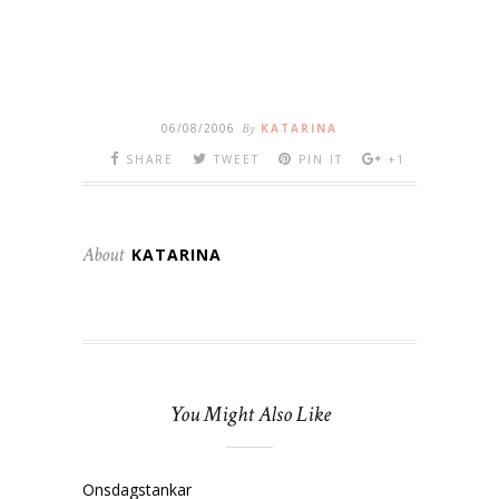
06/08/2006
By
KATARINA
SHARE
TWEET
PIN IT
+1
About
KATARINA
You Might Also Like
Onsdagstankar