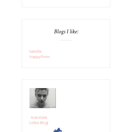
Blogs I like:
tatielle
happyform
..translate
Lolita Blog!