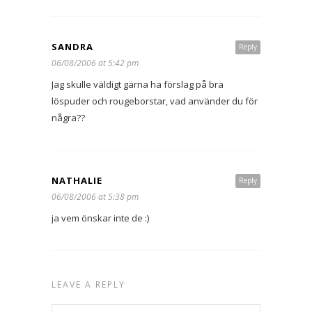
SANDRA
Reply
06/08/2006 at 5:42 pm
Jag skulle väldigt gärna ha förslag på bra
löspuder och rougeborstar, vad använder du för
några??
NATHALIE
Reply
06/08/2006 at 5:38 pm
ja vem önskar inte de :)
LEAVE A REPLY