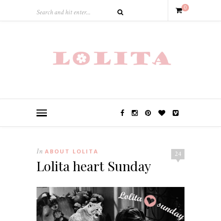
0
In
ABOUT LOLITA
24
Lolita heart Sunday