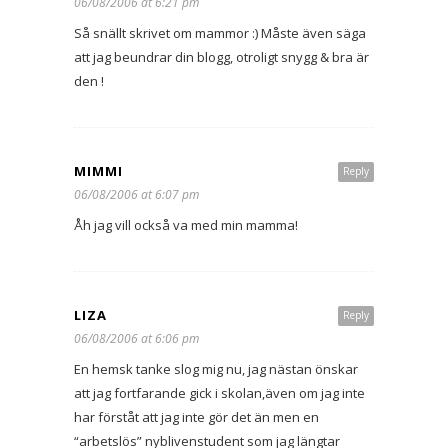
06/08/2006 at 6:21 pm
Så snällt skrivet om mammor :) Måste även säga
att jag beundrar din blogg, otroligt snygg & bra är
den !
MIMMI
Reply
06/08/2006 at 6:07 pm
Åh jag vill också va med min mamma!
LIZA
Reply
06/08/2006 at 6:06 pm
En hemsk tanke slog mig nu, jag nästan önskar
att jag fortfarande gick i skolan,även om jag inte
har förståt att jag inte gör det än men en
“arbetslös” nyblivenstudent som jag längtar