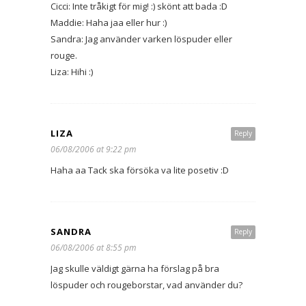
Cicci: Inte tråkigt för mig! :) skönt att bada :D
Maddie: Haha jaa eller hur :)
Sandra: Jag använder varken löspuder eller
rouge.
Liza: Hihi :)
LIZA
Reply
06/08/2006 at 9:22 pm
Haha aa Tack ska försöka va lite posetiv :D
SANDRA
Reply
06/08/2006 at 8:55 pm
Jag skulle väldigt gärna ha förslag på bra
löspuder och rougeborstar, vad använder du?