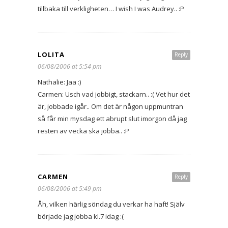
tillbaka till verkligheten… I wish I was Audrey.. :P
LOLITA
Reply
06/08/2006 at 5:54 pm
Nathalie: Jaa :)
Carmen: Usch vad jobbigt, stackarn.. :( Vet hur det
är, jobbade igår.. Om det är någon uppmuntran
så får min mysdag ett abrupt slut imorgon då jag
resten av vecka ska jobba.. :P
CARMEN
Reply
06/08/2006 at 5:49 pm
Åh, vilken härlig söndag du verkar ha haft! Själv
började jag jobba kl.7 idag :(