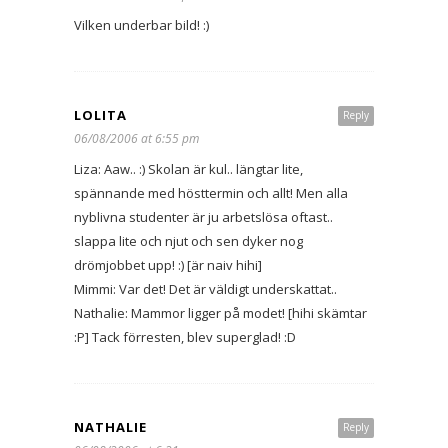
Vilken underbar bild! :)
LOLITA
Reply
06/08/2006 at 6:55 pm
Liza: Aaw.. :) Skolan är kul.. längtar lite,
spännande med hösttermin och allt! Men alla
nyblivna studenter är ju arbetslösa oftast..
slappa lite och njut och sen dyker nog
drömjobbet upp! :) [är naiv hihi]
Mimmi: Var det! Det är väldigt underskattat..
Nathalie: Mammor ligger på modet! [hihi skämtar
:P] Tack förresten, blev superglad! :D
NATHALIE
Reply