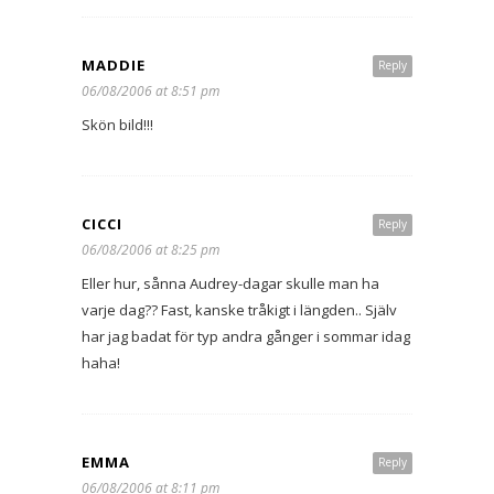
MADDIE
Reply
06/08/2006 at 8:51 pm
Skön bild!!!
CICCI
Reply
06/08/2006 at 8:25 pm
Eller hur, sånna Audrey-dagar skulle man ha
varje dag?? Fast, kanske tråkigt i längden.. Själv
har jag badat för typ andra gånger i sommar idag
haha!
EMMA
Reply
06/08/2006 at 8:11 pm