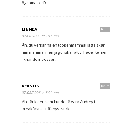
ögonmask! :D
LINNEA
Reply
07/08/2006 at 7:15 am
Åh, du verkar ha en toppenmamma! Jag älskar
min mamma, men jag önskar att vi hade lite mer
liknande intressen.
KERSTIN
Reply
07/08/2006 at 5:33 am
Åh, tänk den som kunde få vara Audrey i
Breakfast at Tiffanys. Suck.