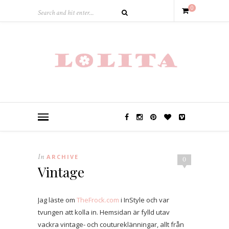
0
In
ARCHIVE
0
Vintage
Jag läste om
TheFrock.com
i InStyle och var
tvungen att kolla in. Hemsidan är fylld utav
vackra vintage- och coutureklänningar, allt från