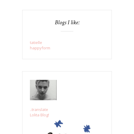
Blogs I like:
tatielle
happyform
..translate
Lolita Blog!