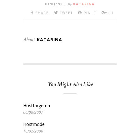
01/01/2006
By
KATARINA
SHARE
TWEET
PIN IT
+1
About
KATARINA
You Might Also Like
Höstfärgerna
06/08/2007
Höstmode
16/02/2006