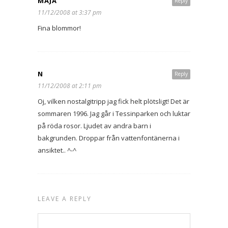
MAJA
Reply
11/12/2008 at 3:37 pm
Fina blommor!
N
Reply
11/12/2008 at 2:11 pm
Oj, vilken nostalgitripp jag fick helt plötsligt! Det är
sommaren 1996. Jag går i Tessinparken och luktar
på röda rosor. Ljudet av andra barn i
bakgrunden. Droppar från vattenfontänerna i
ansiktet.. ^-^
LEAVE A REPLY