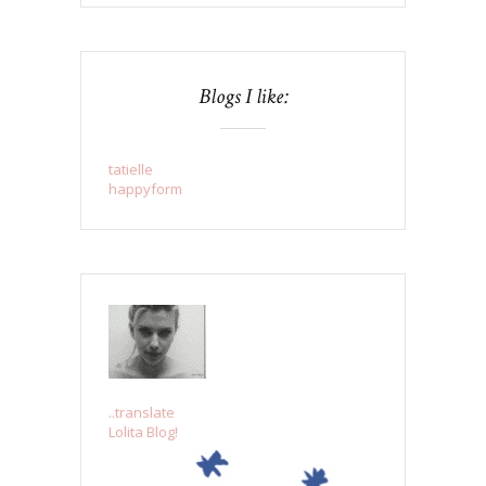
Blogs I like:
tatielle
happyform
..translate
Lolita Blog!