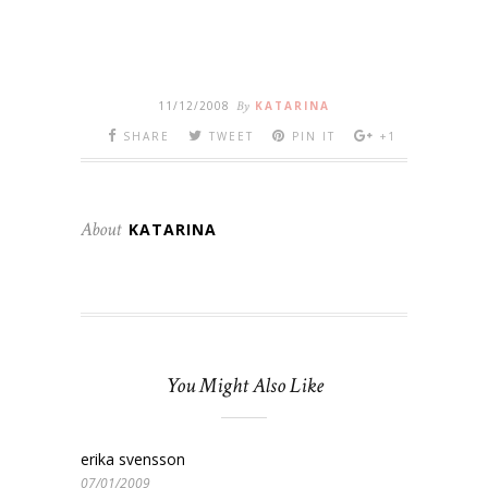
11/12/2008
By
KATARINA
SHARE
TWEET
PIN IT
+1
About
KATARINA
You Might Also Like
erika svensson
07/01/2009