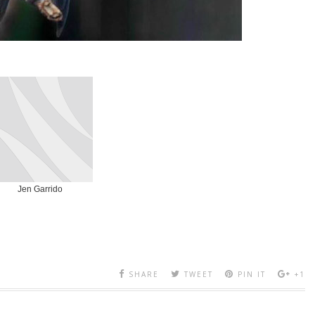
Jen Garrido
SHARE
TWEET
PIN IT
+1