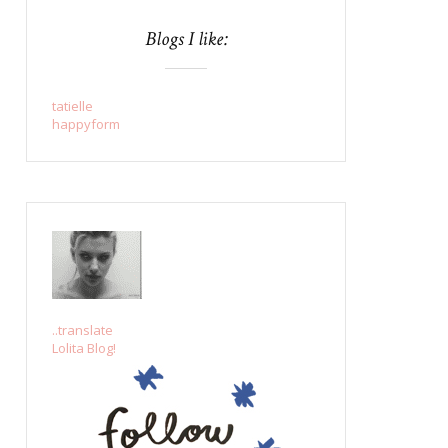
Blogs I like:
tatielle
happyform
..translate
Lolita Blog!