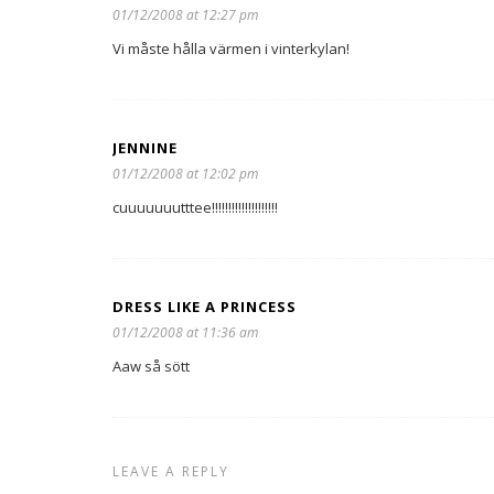
01/12/2008 at 12:27 pm
Vi måste hålla värmen i vinterkylan!
JENNINE
01/12/2008 at 12:02 pm
cuuuuuuutttee!!!!!!!!!!!!!!!!!!!!
DRESS LIKE A PRINCESS
01/12/2008 at 11:36 am
Aaw så sött
LEAVE A REPLY