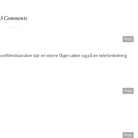
5 Comments
Reply
s kortfilmsklassiker där en större fågel sätter sig på en telefonledning
Reply
Reply