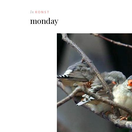
In
KONST
monday