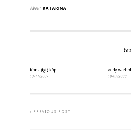
About
KATARINA
You
Konst(igt) köp…
andy warhol
13/11/2007
19/07/2008
PREVIOUS POST