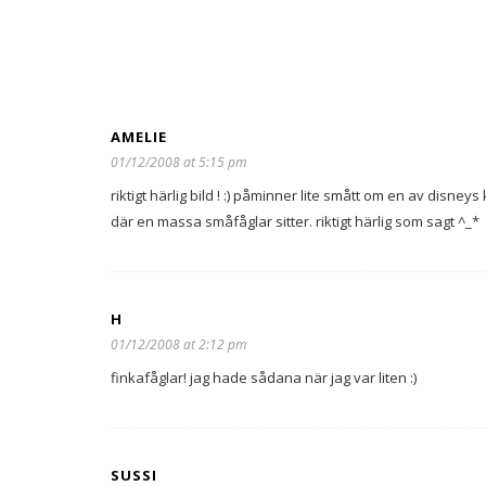
AMELIE
01/12/2008 at 5:15 pm
riktigt härlig bild ! :) påminner lite smått om en av disney
där en massa småfåglar sitter. riktigt härlig som sagt ^_*
H
01/12/2008 at 2:12 pm
finkafåglar! jag hade sådana när jag var liten :)
SUSSI