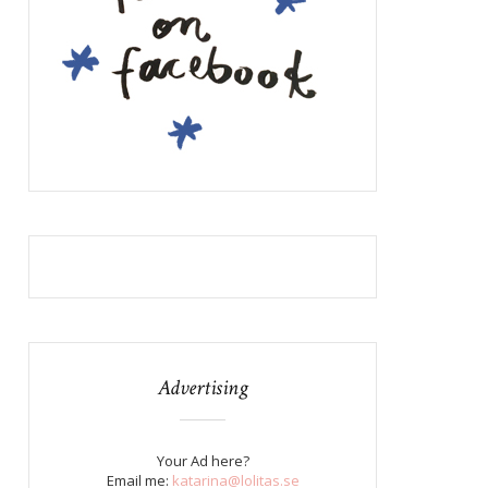
Advertising
Your Ad here?
Email me:
katarina@lolitas.se