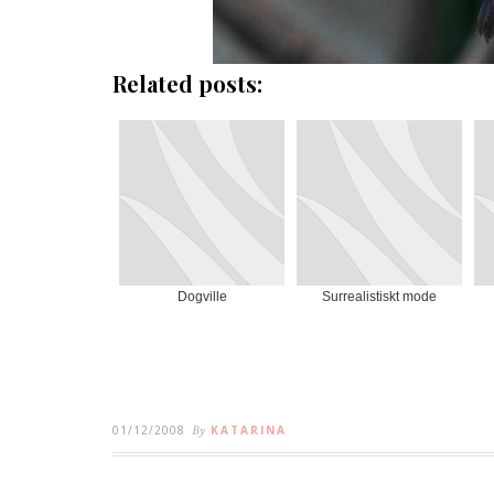
Related posts:
Dogville
Surrealistiskt mode
01/12/2008
By
KATARINA