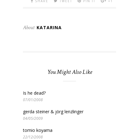
SHARE
TWEET
PIN IT
+1
About
KATARINA
You Might Also Like
Is he dead?
07/01/2008
gerda steiner & jörg lenzlinger
04/05/2009
tomio koyama
22/12/2008