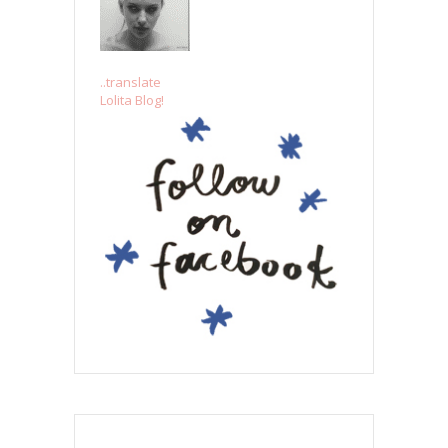
..translate
Lolita Blog!