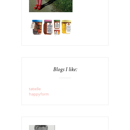
Blogs I like:
tatielle
happyform