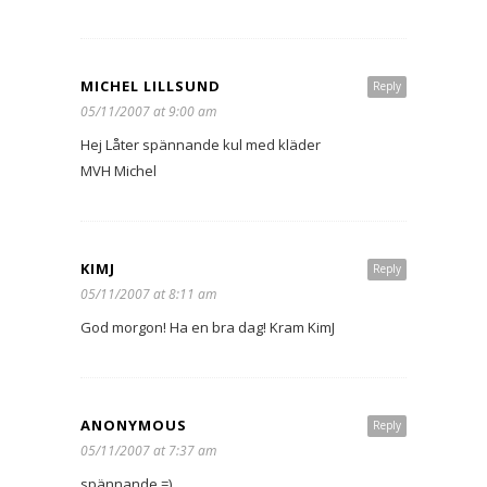
MICHEL LILLSUND
Reply
05/11/2007 at 9:00 am
Hej Låter spännande kul med kläder
MVH Michel
KIMJ
Reply
05/11/2007 at 8:11 am
God morgon! Ha en bra dag! Kram KimJ
ANONYMOUS
Reply
05/11/2007 at 7:37 am
spännande =)