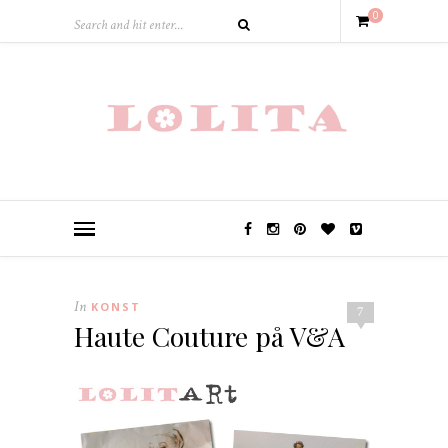
0
In
KONST
7
Haute Couture på V&A