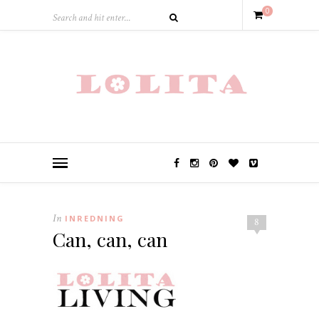
0
In
INREDNING
8
Can, can, can