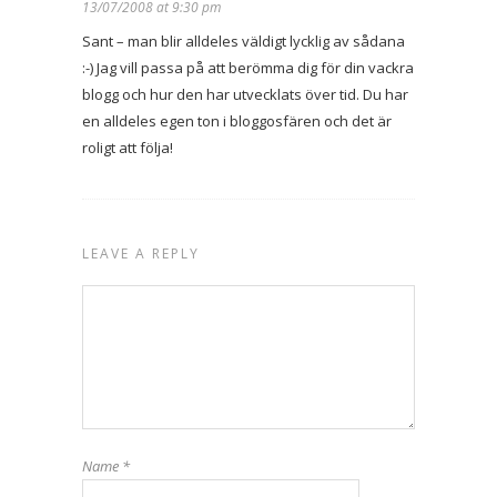
13/07/2008 at 9:30 pm
Sant – man blir alldeles väldigt lycklig av sådana
:-) Jag vill passa på att berömma dig för din vackra
blogg och hur den har utvecklats över tid. Du har
en alldeles egen ton i bloggosfären och det är
roligt att följa!
LEAVE A REPLY
Name
*