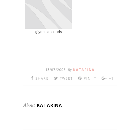
glynnis mcdaris
13/07/2008
By
KATARINA
SHARE
TWEET
PIN IT
+1
About
KATARINA