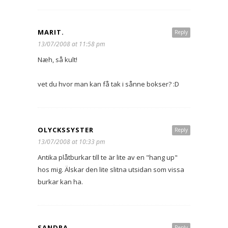
MARIT.
Reply
13/07/2008 at 11:58 pm
Næh, så kult!
vet du hvor man kan få tak i sånne bokser? :D
OLYCKSSYSTER
Reply
13/07/2008 at 10:33 pm
Antika plåtburkar till te är lite av en "hang up"
hos mig. Älskar den lite slitna utsidan som vissa
burkar kan ha.
SANDRA
Reply