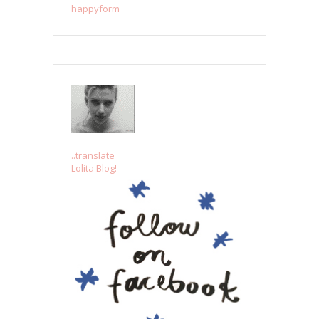
happyform
..translate
Lolita Blog!