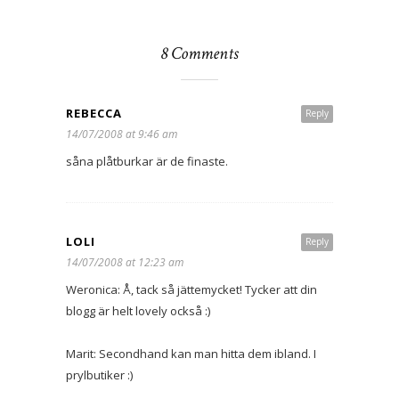
8 Comments
REBECCA
Reply
14/07/2008 at 9:46 am
såna plåtburkar är de finaste.
LOLI
Reply
14/07/2008 at 12:23 am
Weronica: Å, tack så jättemycket! Tycker att din
blogg är helt lovely också :)
Marit: Secondhand kan man hitta dem ibland. I
prylbutiker :)