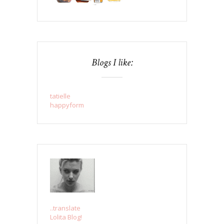
Blogs I like:
tatielle
happyform
..translate
Lolita Blog!