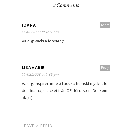
2 Comments
JOANA
Reply
11/02/2008 at 4:37 pm
Väldigt vackra fönster (:
LISAMARIE
Reply
11/02/2008 at 1:39 pm
Väldigt inspirerande :) Tack så hemskt mycket för
det fina nagellacket från OPI förrästen! Det kom
idag :)
LEAVE A REPLY