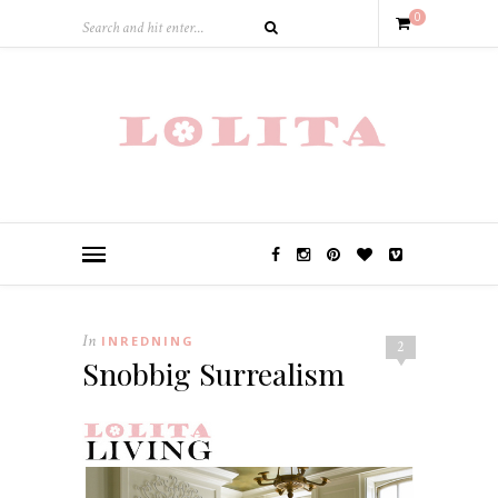
0
In
INREDNING
2
Snobbig Surrealism