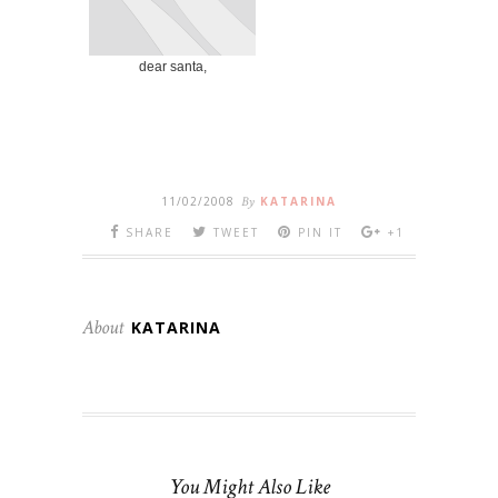
dear santa,
11/02/2008
By
KATARINA
SHARE
TWEET
PIN IT
+1
About
KATARINA
You Might Also Like