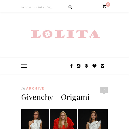
0
In
ARCHIVE
16
Givenchy + Origami