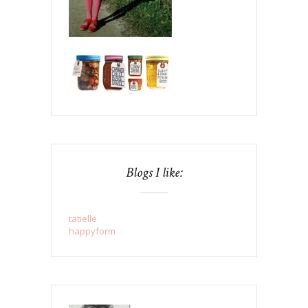
Blogs I like:
tatielle
happyform