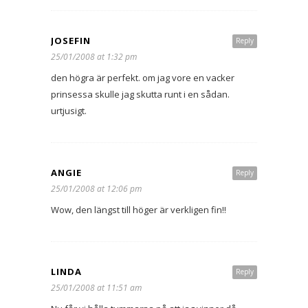
JOSEFIN
Reply
25/01/2008 at 1:32 pm
den högra är perfekt. om jag vore en vacker
prinsessa skulle jag skutta runt i en sådan.
urtjusigt.
ANGIE
Reply
25/01/2008 at 12:06 pm
Wow, den längst till höger är verkligen fin!!
LINDA
Reply
25/01/2008 at 11:51 am