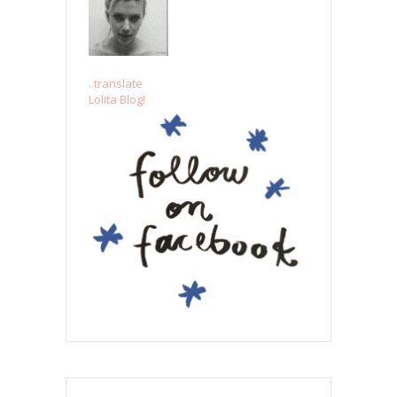
..translate
Lolita Blog!