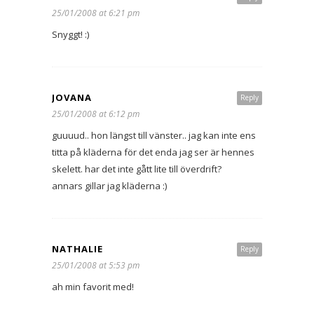
25/01/2008 at 6:21 pm
Snyggt! :)
JOVANA
Reply
25/01/2008 at 6:12 pm
guuuud.. hon längst till vänster.. jag kan inte ens
titta på kläderna för det enda jag ser är hennes
skelett. har det inte gått lite till överdrift?
annars gillar jag kläderna :)
NATHALIE
Reply
25/01/2008 at 5:53 pm
ah min favorit med!