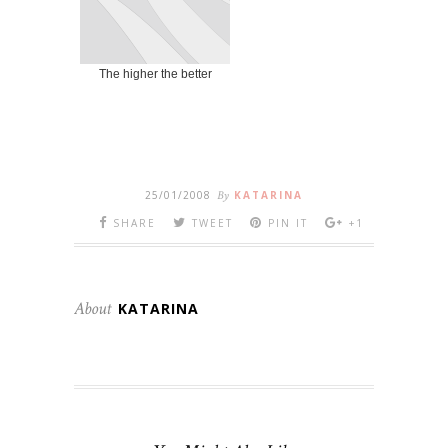
The higher the better
25/01/2008
By
KATARINA
SHARE
TWEET
PIN IT
+1
About
KATARINA