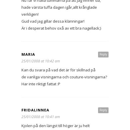
Nu får vi hålla tummarna på att jag vinner då,
hade värsta tuffa dagen igår,allt krånglade
verkligen!
Gud vad jag gillar dessa klänningar!
Är i desperat behov oxå av ett bra nagellack;)
MARIA
Reply
25/01/2008 at 10:42 am
Kan du svara på vad det är för skillnad på
de vanliga visningarna och couture-visningarna?
Har inte riktigt fattat :P
FRIDALINNEA
Reply
25/01/2008 at 10:41 am
Kjolen på den längst till höger är ju helt