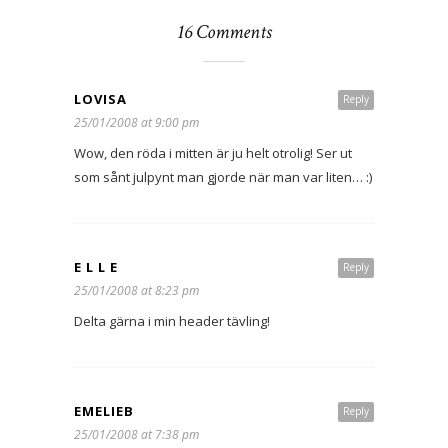
16 Comments
LOVISA
Reply
25/01/2008 at 9:00 pm
Wow, den röda i mitten är ju helt otrolig! Ser ut
som sånt julpynt man gjorde när man var liten… :)
E L L E
Reply
25/01/2008 at 8:23 pm
Delta gärna i min header tävling!
EMELIEB
Reply
25/01/2008 at 7:38 pm