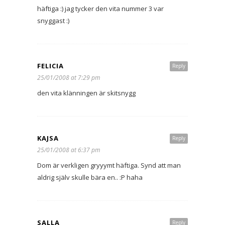
häftiga :) jag tycker den vita nummer 3 var
snyggast :)
FELICIA
Reply
25/01/2008 at 7:29 pm
den vita klänningen är skitsnygg
KAJSA
Reply
25/01/2008 at 6:37 pm
Dom är verkligen gryyymt häftiga. Synd att man
aldrig själv skulle bära en.. :P haha
SALLA
Reply