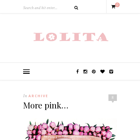
0
In
ARCHIVE
8
More pink…