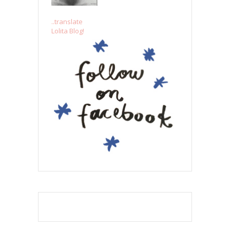
..translate
Lolita Blog!