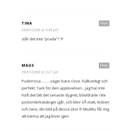
TINA
Reply
09/01/2008 at 4:46 pm
står det inte “prada”? :P
MAGS
Reply
09/01/2008 at 3:27 pm
Puderrosa………säger bara I love. Fullkomligt och
perfekt. Tack för den upplevelsen…jag har inte
haft det lätt det senaste dygnet, bläddrade i lite
postorderkataloger igår, och blev SÅ matt, ledsen
och nere, din bild på dessa skor fr MiuMiu får mig
att känna att jag lever igen.