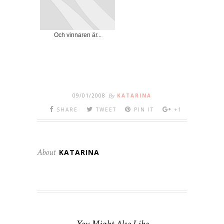
Och vinnaren är...
09/01/2008
By
KATARINA
SHARE
TWEET
PIN IT
+1
About
KATARINA