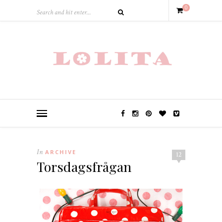
0
In
ARCHIVE
12
Torsdagsfrågan