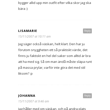
bygger allid upp min outfit efter vilka skor jag ska
bära :)
LISAMARIE
Reply
15/11/2007 at 10:11 am
Jag säger också väskan, helt klart. Den har ju
förutom snyggheten ett så praktiskt värde, det
finns ju faktiskt en hel del saker som alltid är bra
att ha med sig. Så om man ändå måste släpa runt
på massa prylar, varför inte göra det med stil
liksom? :p
JOHANNA
Reply
15/11/2007 at 9:46 am
Jag håller med om väskan, och på andra plats