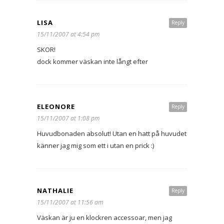
LISA
Reply
15/11/2007 at 4:54 pm
SKOR!
dock kommer väskan inte långt efter
ELEONORE
Reply
15/11/2007 at 1:08 pm
Huvudbonaden absolut! Utan en hatt på huvudet
känner jag mig som ett i utan en prick :)
NATHALIE
Reply
15/11/2007 at 11:56 am
Väskan är ju en klockren accessoar, men jag