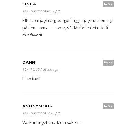
LINDA
Reply
15/11/2007 at 8:58 pm
Eftersom jag har glasögon lägger jag mest energi
på dem som accessoar, så därför är det också
min favorit.
DANNI
Reply
15/11/2007 at 8:06 pm
I dito that!
ANONYMOUS
Reply
15/11/2007 at 5:30 pm
Väskan! Inget snack om saken…