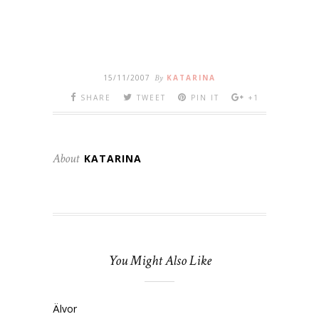
15/11/2007
By
KATARINA
SHARE
TWEET
PIN IT
+1
About
KATARINA
You Might Also Like
Älvor