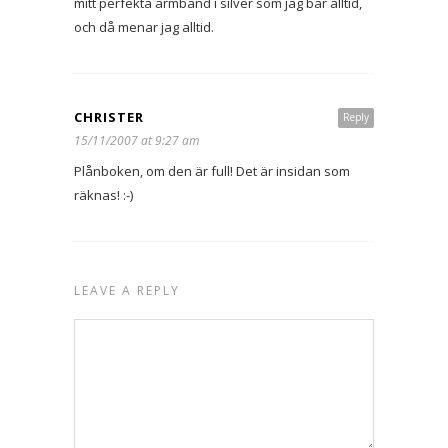
mitt perfekta armband i silver som jag bär alltid,
och då menar jag alltid.
CHRISTER
Reply
15/11/2007 at 9:27 am
Plånboken, om den är full! Det är insidan som
räknas! :-)
LEAVE A REPLY