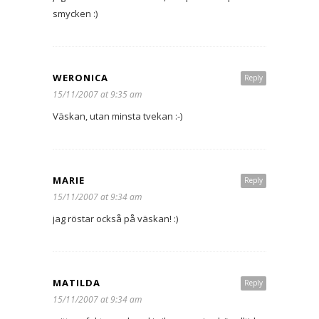
smycken :)
WERONICA
Reply
15/11/2007 at 9:35 am
Väskan, utan minsta tvekan :-)
MARIE
Reply
15/11/2007 at 9:34 am
jag röstar också på väskan! :)
MATILDA
Reply
15/11/2007 at 9:34 am