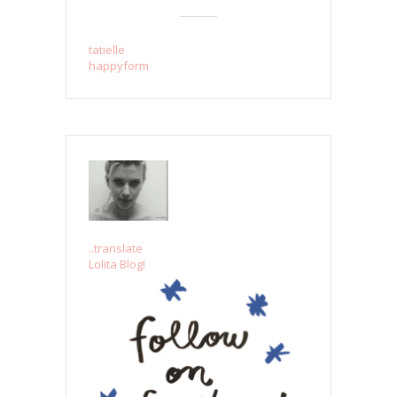
tatielle
happyform
..translate
Lolita Blog!