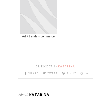
Art + trends + commerce
28/12/2007
By
KATARINA
SHARE
TWEET
PIN IT
+1
About
KATARINA