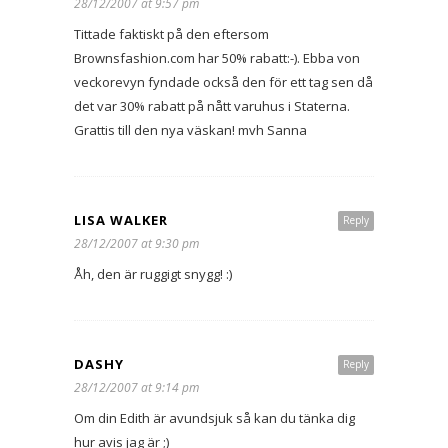
28/12/2007 at 9:57 pm
Tittade faktiskt på den eftersom
Brownsfashion.com har 50% rabatt:-). Ebba von
veckorevyn fyndade också den för ett tag sen då
det var 30% rabatt på nått varuhus i Staterna.
Grattis till den nya väskan! mvh Sanna
LISA WALKER
Reply
28/12/2007 at 9:30 pm
Åh, den är ruggigt snygg! :)
DASHY
Reply
28/12/2007 at 9:14 pm
Om din Edith är avundsjuk så kan du tänka dig
hur avis jag är ;)