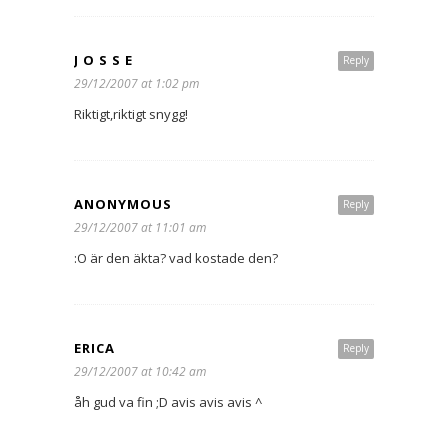
J O S S E
Reply
29/12/2007 at 1:02 pm
Riktigt,riktigt snygg!
ANONYMOUS
Reply
29/12/2007 at 11:01 am
:O är den äkta? vad kostade den?
ERICA
Reply
29/12/2007 at 10:42 am
åh gud va fin ;D avis avis avis ^