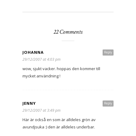
22 Comments
JOHANNA
Reply
29/12/2007 at 4:03 pm
wow, sjukt vacker. hoppas den kommer till
mycket användning !
JENNY
Reply
29/12/2007 at 3:49 pm
Här är också en som är alldeles grön av
avundjsuka :) den är alldeles underbar.