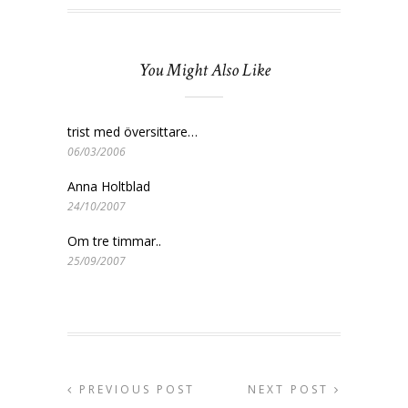
You Might Also Like
trist med översittare…
06/03/2006
Anna Holtblad
24/10/2007
Om tre timmar..
25/09/2007
PREVIOUS POST
NEXT POST