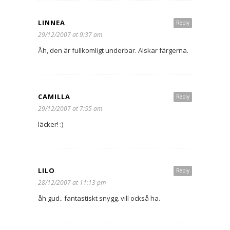
LINNEA
Reply
29/12/2007 at 9:37 am
Åh, den är fullkomligt underbar. Älskar färgerna.
CAMILLA
Reply
29/12/2007 at 7:55 am
läcker! :)
LILO
Reply
28/12/2007 at 11:13 pm
åh gud.. fantastiskt snygg. vill också ha.