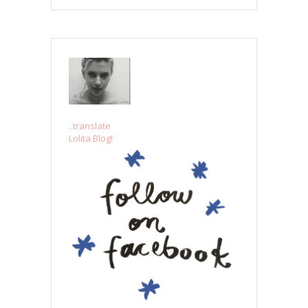
..translate
Lolita Blog!