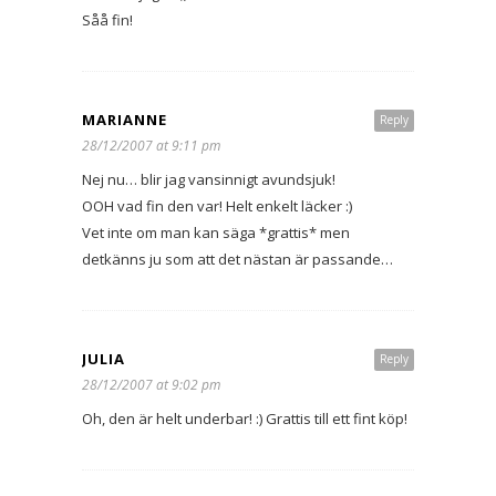
Såå fin!
MARIANNE
Reply
28/12/2007 at 9:11 pm
Nej nu… blir jag vansinnigt avundsjuk!
OOH vad fin den var! Helt enkelt läcker :)
Vet inte om man kan säga *grattis* men
detkänns ju som att det nästan är passande…
JULIA
Reply
28/12/2007 at 9:02 pm
Oh, den är helt underbar! :) Grattis till ett fint köp!