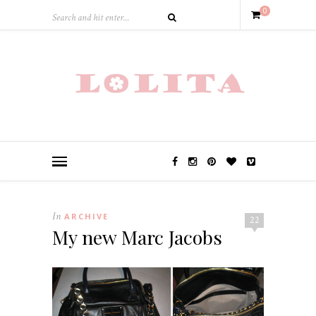
0
In
ARCHIVE
22
My new Marc Jacobs