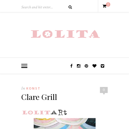
0
In
KONST
0
Clare Grill