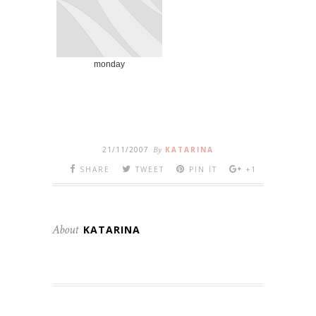
monday
21/11/2007
By
KATARINA
SHARE
TWEET
PIN IT
+1
About
KATARINA