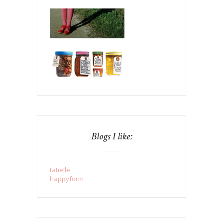
Blogs I like:
tatielle
happyform