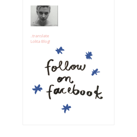
..translate
Lolita Blog!