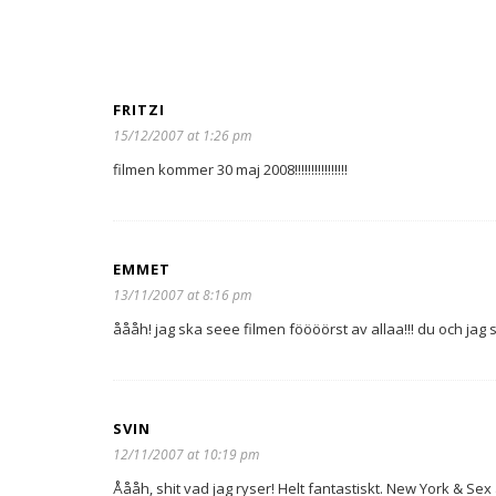
FRITZI
15/12/2007 at 1:26 pm
filmen kommer 30 maj 2008!!!!!!!!!!!!!!!!
EMMET
13/11/2007 at 8:16 pm
åååh! jag ska seee filmen föööörst av allaa!!! du och jag s
SVIN
12/11/2007 at 10:19 pm
Åååh, shit vad jag ryser! Helt fantastiskt. New York & Sex a