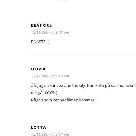
BEATRICE
12/11/2007 at 9:08 pm
FINASTE! (:
OLIVIA
12/11/2007 at 5:44 pm
åå, jag älskar sex and the city. Kan kolla på samma avsnitt
det går 00.05 :)
Någon som vet när filmen kommer?
LOTTA
12/11/2007 at 3:34 pm