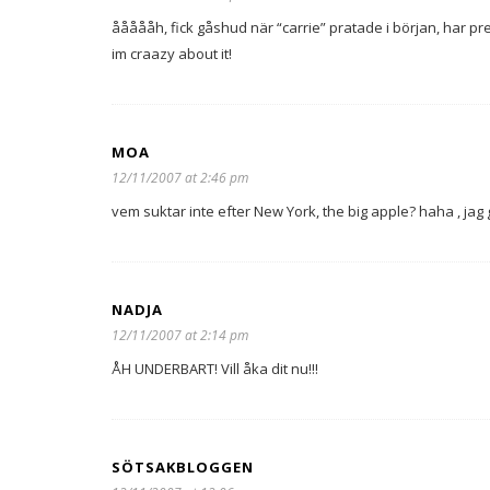
åååååh, fick gåshud när “carrie” pratade i början, har p
im craazy about it!
MOA
12/11/2007 at 2:46 pm
vem suktar inte efter New York, the big apple? haha , jag gö
NADJA
12/11/2007 at 2:14 pm
ÅH UNDERBART! Vill åka dit nu!!!
SÖTSAKBLOGGEN