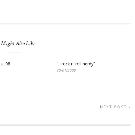
 Might Also Like
öst 08
“…rock n’ roll nerdy”
30/01/2008
NEXT POST