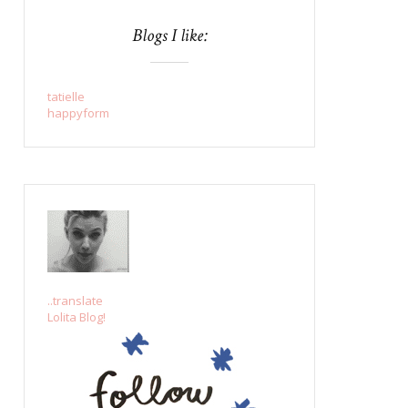
Blogs I like:
tatielle
happyform
..translate
Lolita Blog!