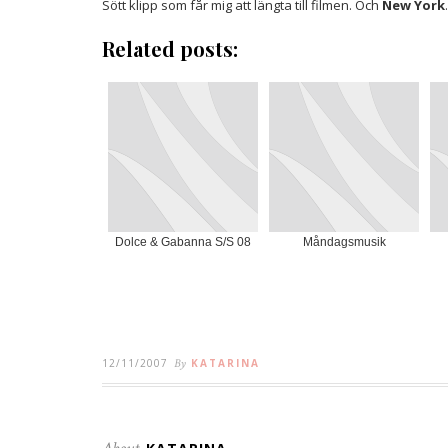
Sött klipp som får mig att längta till filmen. Och
New York
.
Related posts:
Dolce & Gabanna S/S 08
Måndagsmusik
12/11/2007
By
KATARINA