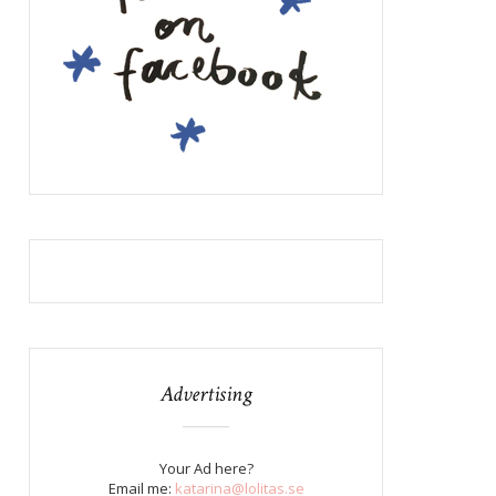
Advertising
Your Ad here?
Email me:
katarina@lolitas.se