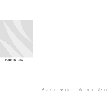
Isabella Blow
SHARE
TWEET
PIN IT
+1