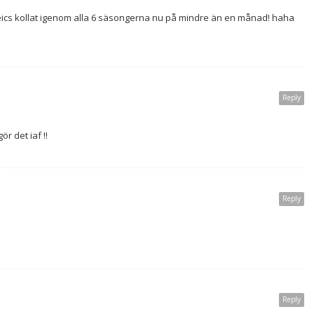
reics kollat igenom alla 6 säsongerna nu på mindre än en månad! haha
Reply
r det iaf !!
Reply
Reply