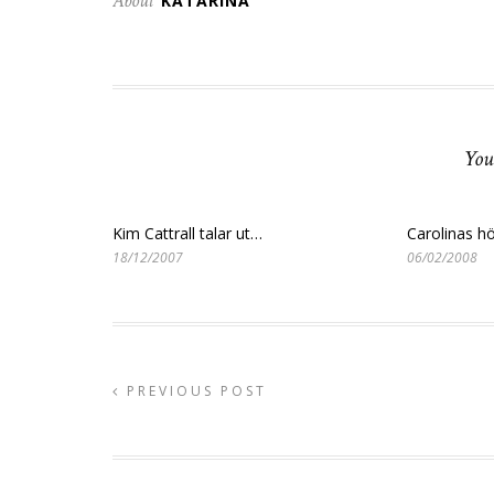
About
KATARINA
You
Kim Cattrall talar ut…
Carolinas h
18/12/2007
06/02/2008
PREVIOUS POST