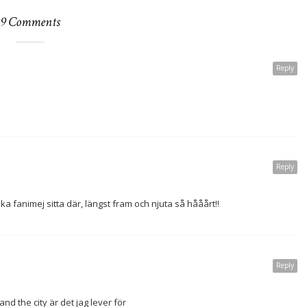
9 Comments
Reply
Reply
ka fanimej sitta där, längst fram och njuta så hååårt!!
Reply
nd the city är det jag lever för