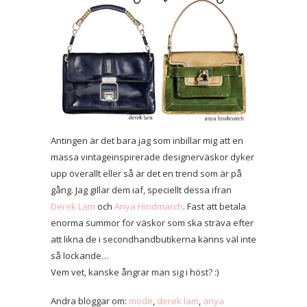
Antingen är det bara jag som inbillar mig att en
massa vintageinspirerade designerväskor
dyker
upp överallt eller så är det en trend som är på
gång. Jag gillar dem iaf, speciellt dessa ifran
Derek Lam
och
Anya Hindmarch
. Fast att betala
enorma summor för väskor som ska sträva efter
att likna de i secondhandbutikerna känns väl inte
så lockande…
Vem vet, kanske ångrar man sig i höst? :)
Andra bloggar om:
mode
,
derek lam
,
anya