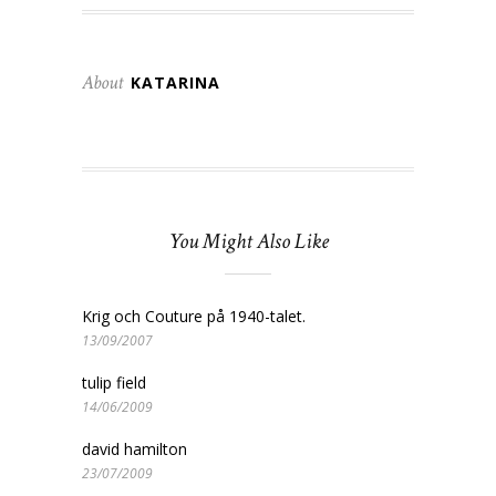
About
KATARINA
You Might Also Like
Krig och Couture på 1940-talet.
13/09/2007
tulip field
14/06/2009
david hamilton
23/07/2009