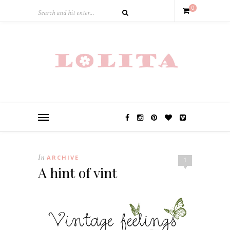
0
In
ARCHIVE
1
A hint of vint