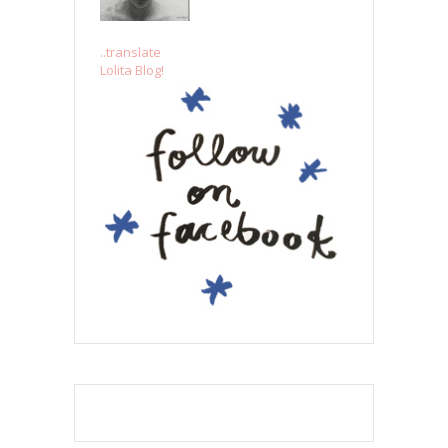
..translate
Lolita Blog!