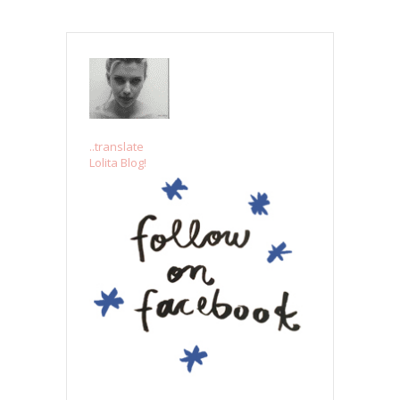
..translate
Lolita Blog!