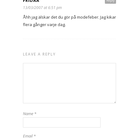
FRIDAA
Reply
13/03/2007 at 6:51 pm
Åhh jag älskar det du gör på modefeber. Jag kikar
flera gånger varje dag.
LEAVE A REPLY
Name
*
Email
*