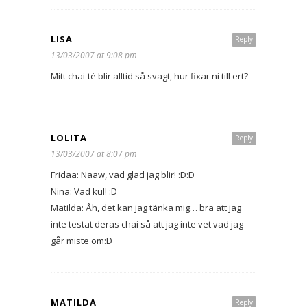
LISA
Reply
13/03/2007 at 9:08 pm
Mitt chai-té blir alltid så svagt, hur fixar ni till ert?
LOLITA
Reply
13/03/2007 at 8:07 pm
Fridaa: Naaw, vad glad jag blir! :D:D
Nina: Vad kul! :D
Matilda: Åh, det kan jag tänka mig… bra att jag
inte testat deras chai så att jag inte vet vad jag
går miste om:D
MATILDA
Reply