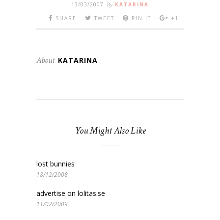
13/03/2007
By
KATARINA
SHARE
TWEET
PIN IT
+1
About
KATARINA
You Might Also Like
lost bunnies
18/12/2008
advertise on lolitas.se
11/02/2009