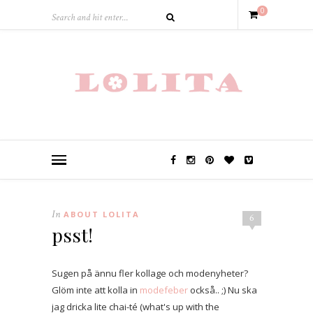
0
In
ABOUT LOLITA
6
psst!
Sugen på ännu fler kollage och modenyheter?
Glöm inte att kolla in
modefeber
också.. ;) Nu ska
jag dricka lite chai-té (what's up with the