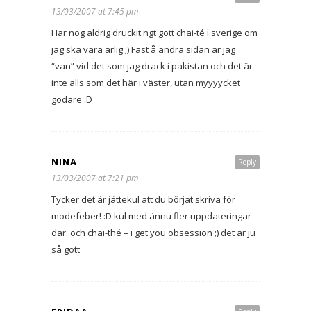
13/03/2007 at 7:45 pm
Har nog aldrig druckit ngt gott chai-té i sverige om
jag ska vara ärlig ;) Fast å andra sidan är jag
“van” vid det som jag drack i pakistan och det är
inte alls som det här i väster, utan myyyycket
godare :D
NINA
Reply
13/03/2007 at 7:21 pm
Tycker det är jättekul att du börjat skriva för
modefeber! :D kul med ännu fler uppdateringar
där. och chai-thé – i get you obsession ;) det är ju
så gott