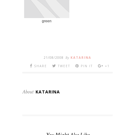
green
21/08/2008
By
KATARINA
SHARE
TWEET
PIN IT
+1
About
KATARINA