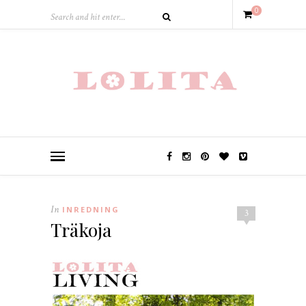
0
In
INREDNING
3
Träkoja