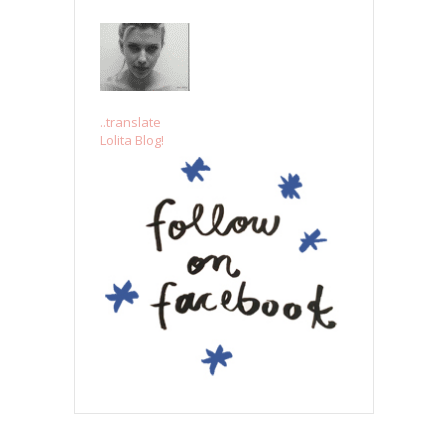
..translate
Lolita Blog!