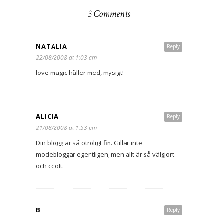
3 Comments
NATALIA
Reply
22/08/2008 at 1:03 am
love magic håller med, mysigt!
ALICIA
Reply
21/08/2008 at 1:53 pm
Din blogg är så otroligt fin. Gillar inte
modebloggar egentligen, men allt är så välgjort
och coolt.
B
Reply