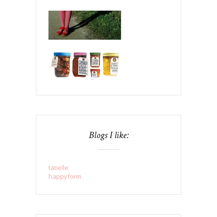
Blogs I like:
tatielle
happyform