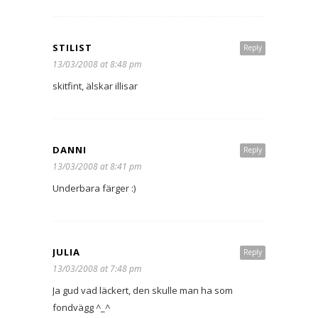
STILIST
Reply
13/03/2008 at 8:48 pm
skitfint, älskar illisar
DANNI
Reply
13/03/2008 at 8:41 pm
Underbara färger :)
JULIA
Reply
13/03/2008 at 7:48 pm
Ja gud vad läckert, den skulle man ha som
fondvägg ^_^