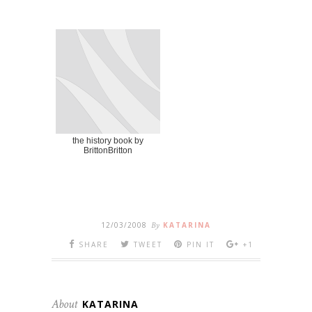
the history book by
BrittonBritton
12/03/2008
By
KATARINA
SHARE
TWEET
PIN IT
+1
About
KATARINA