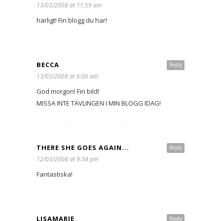
13/03/2008 at 11:59 am
härligt! Fin blogg du har!
BECCA
Reply
13/03/2008 at 6:06 am
God morgon! Fin bild!
MISSA INTE TÄVLINGEN I MIN BLOGG IDAG!
THERE SHE GOES AGAIN...
Reply
12/03/2008 at 9:34 pm
Fantastiska!
LISAMARIE
Reply