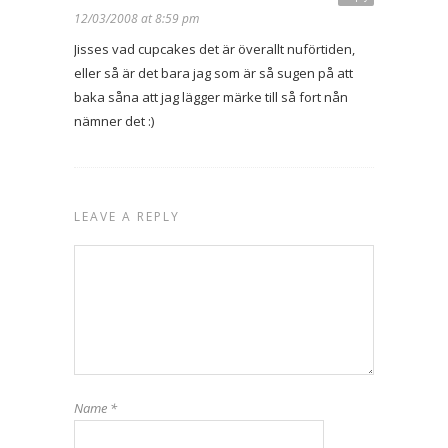
12/03/2008 at 8:59 pm
Jisses vad cupcakes det är överallt nuförtiden,
eller så är det bara jag som är så sugen på att
baka såna att jag lägger märke till så fort nån
nämner det :)
LEAVE A REPLY
Name
*