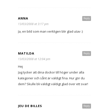
ANNA
Reply
13/03/2008 at 3:17 pm
Ja, en bild som man verkligen blir glad utav :)
MATILDA
Reply
13/03/2008 at 12:04 pm
Hej
Jag tycker att dina dockor till höger under alla
kategorier och sånt är väldigt fina. Hur gör du
dem? Skulle bli väldigt väldigt glad över ett svar!
JEU DE BILLES
Reply