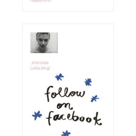
..translate
Lolita Blog!