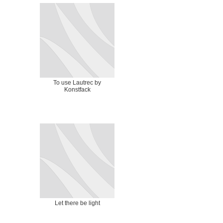
To use Lautrec by
Konstfack
Let there be light