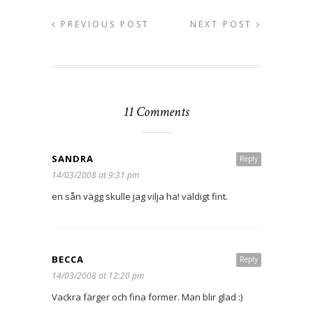
PREVIOUS POST
NEXT POST
11 Comments
SANDRA
Reply
14/03/2008 at 9:31 pm
en sån vägg skulle jag vilja ha! väldigt fint.
BECCA
Reply
14/03/2008 at 12:20 pm
Vackra färger och fina former. Man blir glad :)