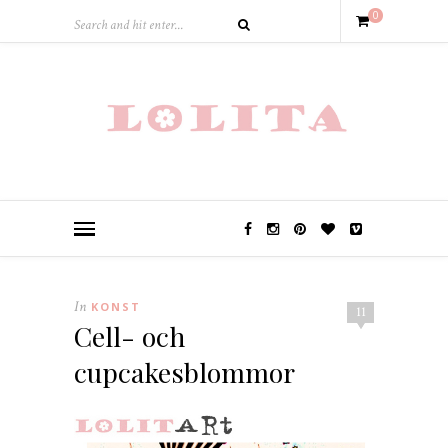
0
In
KONST
11
Cell- och
cupcakesblommor