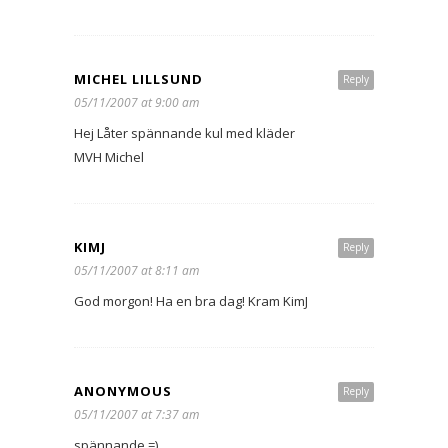
MICHEL LILLSUND
Reply
05/11/2007 at 9:00 am
Hej Låter spännande kul med kläder
MVH Michel
KIMJ
Reply
05/11/2007 at 8:11 am
God morgon! Ha en bra dag! Kram KimJ
ANONYMOUS
Reply
05/11/2007 at 7:37 am
spännande =)