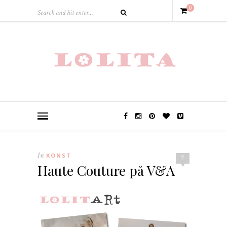
0
In
KONST
7
Haute Couture på V&A