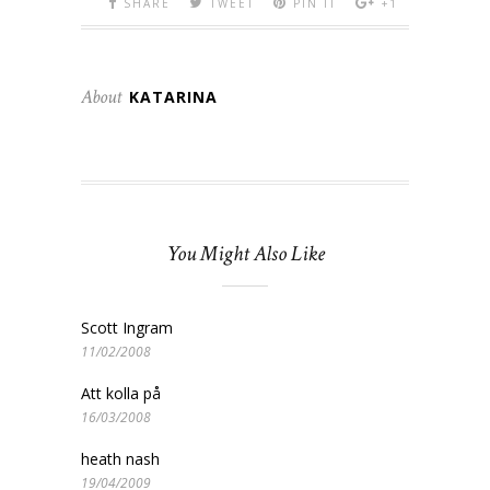
SHARE
TWEET
PIN IT
+1
About
KATARINA
You Might Also Like
Scott Ingram
11/02/2008
Att kolla på
16/03/2008
heath nash
19/04/2009