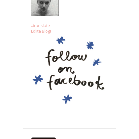
..translate
Lolita Blog!