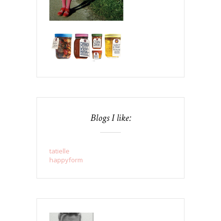
Blogs I like:
tatielle
happyform