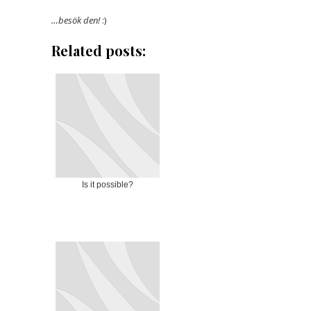
…besök den!
:)
Related posts:
Is it possible?