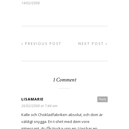
14/02/2008
PREVIOUS POST
NEXT POST
1 Comment
LISAMARIE
Reply
26/02/2008 at 7:44 am
Kalle och Chokladfabriken absolut, och dom är
väldigt snygga. En t-shirt med dem vore
intressant, du får trycka upp en ;) Jag har en