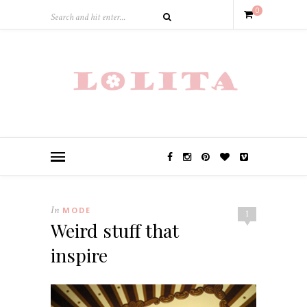
0
In
MODE
1
Weird stuff that
inspire