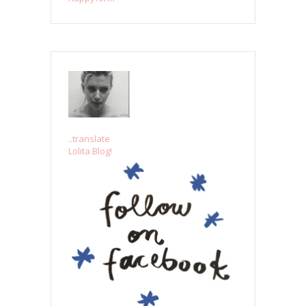
..translate
Lolita Blog!