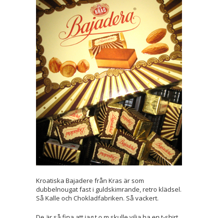
Kroatiska Bajadere från Kras är som
dubbelnougat fast i guldskimrande, retro klädsel.
Så Kalle och Chokladfabriken. Så vackert.
De är så fina att jag t o m skulle vilja ha en t-shirt