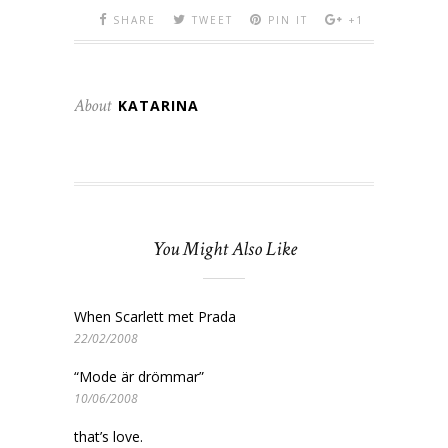
SHARE
TWEET
PIN IT
+1
About
KATARINA
You Might Also Like
When Scarlett met Prada
22/02/2008
“Mode är drömmar”
10/06/2008
that’s love.