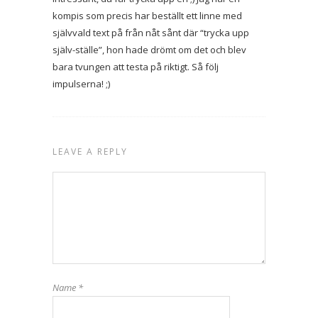
kompis som precis har beställt ett linne med
självvald text på från nåt sånt där “trycka upp
själv-ställe”, hon hade drömt om det och blev
bara tvungen att testa på riktigt. Så följ
impulserna! ;)
LEAVE A REPLY
Name
*