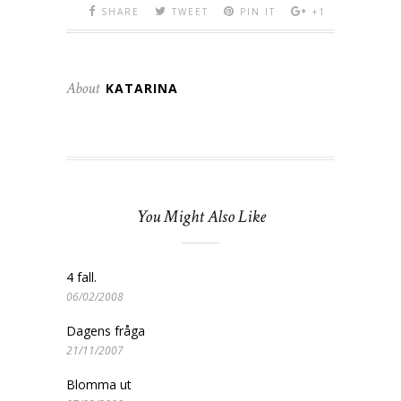
SHARE
TWEET
PIN IT
+1
About
KATARINA
You Might Also Like
4 fall.
06/02/2008
Dagens fråga
21/11/2007
Blomma ut