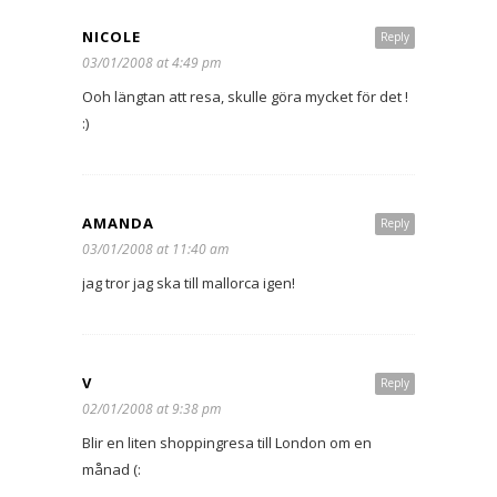
NICOLE
Reply
03/01/2008 at 4:49 pm
Ooh längtan att resa, skulle göra mycket för det !
:)
AMANDA
Reply
03/01/2008 at 11:40 am
jag tror jag ska till mallorca igen!
V
Reply
02/01/2008 at 9:38 pm
Blir en liten shoppingresa till London om en
månad (: