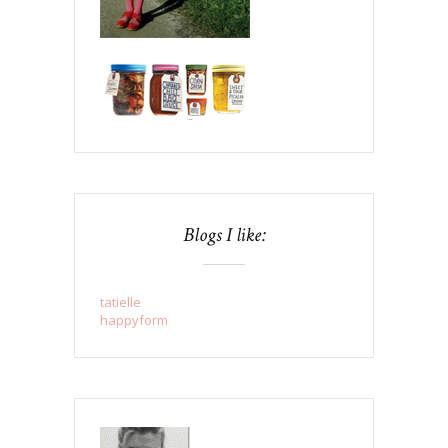
Blogs I like:
tatielle
happyform