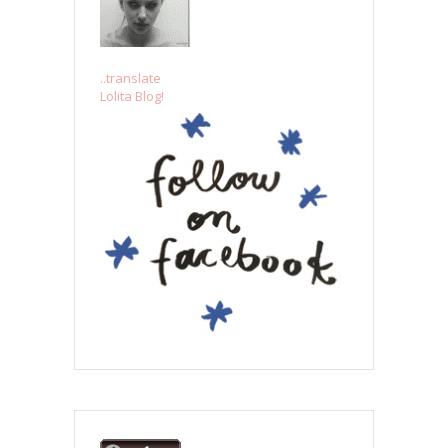
..translate
Lolita Blog!