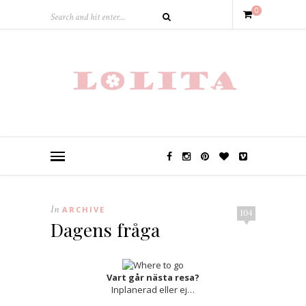
0
In
ARCHIVE
104
Dagens fråga
Vart går nästa resa?
Inplanerad eller ej…