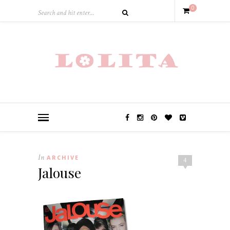
0
In
ARCHIVE
4
Jalouse