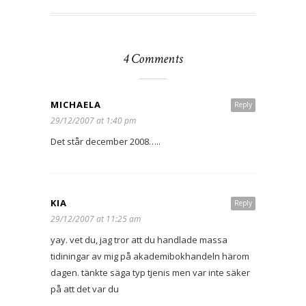
4 Comments
MICHAELA
Reply
29/12/2007 at 1:40 pm
Det står december 2008…..
KIA
Reply
29/12/2007 at 11:25 am
yay. vet du, jag tror att du handlade massa
tidiningar av mig på akademibokhandeln härom
dagen. tänkte säga typ tjenis men var inte säker
på att det var du