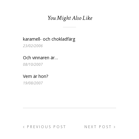
You Might Also Like
karamell- och chokladfärg
23/02/2006
Och vinnaren är…
08/10/2007
Vem är hon?
19/08/2007
PREVIOUS POST
NEXT POST