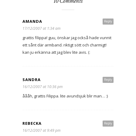
10 Comments
AMANDA
Reply
17/12/2007 at 1:34 am
grattis filippa! guu, önskar jag också hade vunnit
ett sånt där armband. riktigt sött och charmigt!
kan ju erkänna att jag blev lite avis. (:
SANDRA
Reply
16/12/2007 at 10:36 pm
åååh, grattis Filippa. lite avundsjuk blir man… :)
REBECKA
Reply
16/12/2007 at 9:49 pm