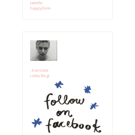
tatielle
happyform
..translate
Lolita Blog!