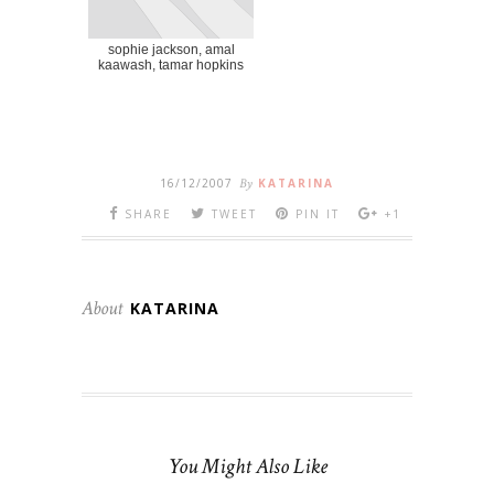
sophie jackson, amal
kaawash, tamar hopkins
16/12/2007
By
KATARINA
SHARE
TWEET
PIN IT
+1
About
KATARINA
You Might Also Like