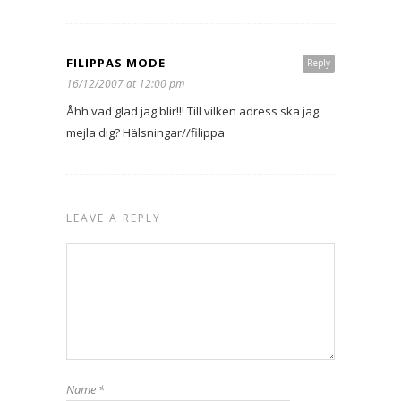
FILIPPAS MODE
Reply
16/12/2007 at 12:00 pm
Åhh vad glad jag blir!!! Till vilken adress ska jag
mejla dig? Hälsningar//filippa
LEAVE A REPLY
Name
*