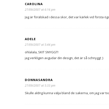
CAROLINA
27/09/2007 at 6:16 pm
Jag är förälskad i dessa skor, det var kärlek vid första ög
ADELE
27/09/2007 at 5:44 pm
ohlalala, SKIT SNYGGT!
jag verkligen avgudar din design, det är så schnygg! ;)
DONNASANDRA
27/09/2007 at 5:33 pm
Skulle aldrig kunna välja bland de sakerna, om jag var tv