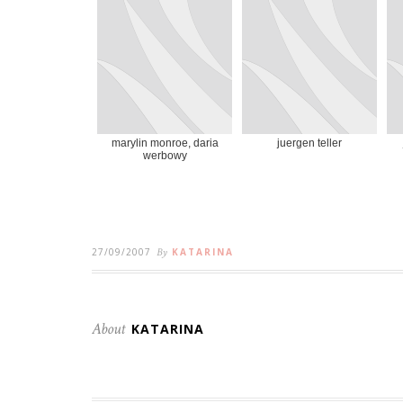
marylin monroe, daria
juergen teller
werbowy
27/09/2007
By
KATARINA
About
KATARINA