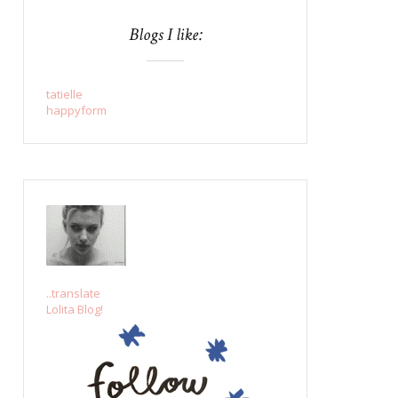
Blogs I like:
tatielle
happyform
..translate
Lolita Blog!