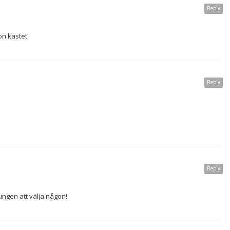
Reply
on kastet.
Reply
Reply
ungen att välja någon!