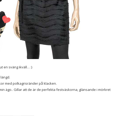
ut en sväng ikväll… :)
 längd.
skor med polkagrisränder på klacken.
in ägo.. Gillar att de är de perfekta festväskorna, glänsande i mörkret