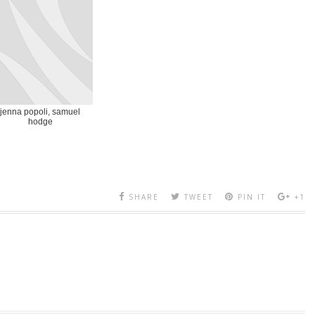
jenna popoli, samuel
hodge
SHARE
TWEET
PIN IT
+1