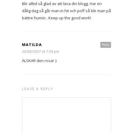
Blir alltid så glad av att läsa din blogg. Har en
dålig dag så går man in hit och poff så blir man på
bättre humör.. Keep up the good work!
MATILDA
Reply
26/08/2007 at 7:58 pm
ÄLSKAR den rosa! :)
LEAVE A REPLY