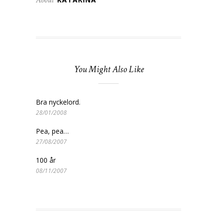
You Might Also Like
Bra nyckelord.
28/01/2008
Pea, pea…
27/08/2007
100 år
08/11/2007