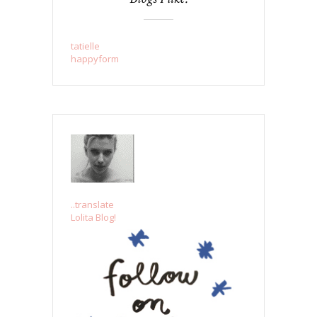
tatielle
happyform
..translate
Lolita Blog!