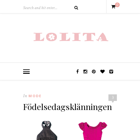
0
In
MODE
3
Födelsedagsklänningen