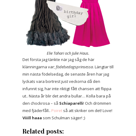
Elie Tahari och Julie Haus.
Det första jag tänkte när jag såg de här
klänningarna var;
födelsedagsprinsessa
. Längtar till
min nästa födelsedag, de senaste åren har jag
lyckats vara bortrest just veckorna då den
infunnit sig, har inte riktigt fått chansen att flippa
ut.. Nästa år blir det andra bullar… Kolla bara på
den chockrosa – så
Schiaparelli
! Och drömmen
med fjäderfåll..
Poiret
så att skriker om det! Love!
Viiill haaa
som Schulman säger! ;)
Related posts: