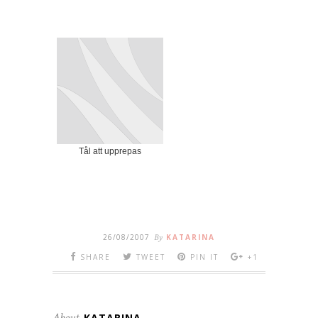
Tål att upprepas
26/08/2007
By
KATARINA
SHARE
TWEET
PIN IT
+1
About
KATARINA