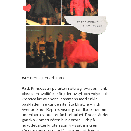
Var:
Berns, Berzelii Park.
Vad:
Prinsessan på ärten i ett regnoväder. Tänk
plast som kvalitée, mängder av tyll och volym och
kreativa kreationer tillsammans med enkla
baskläder. Jag kunde inte låta bli att le – Fifth
Avenue Shoe Repairs visning handlade mer om
underbara silhuetter än bärbarhet. Dock står det
ganska klart att våren blir klarröd. Och på
huvudet sitter knuten som tryggat ännu en
säsong som den populäraste modefrisyren.