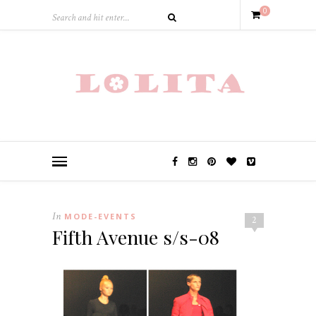
0
In
MODE-EVENTS
2
Fifth Avenue s/s-08