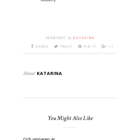
Mulberry.
16/08/2007
By
KATARINA
SHARE
TWEET
PIN IT
+1
About
KATARINA
You Might Also Like
Och vinnaren är…