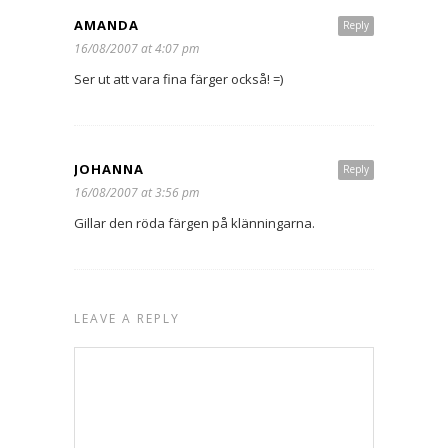
AMANDA
Reply
16/08/2007 at 4:07 pm
Ser ut att vara fina färger också! =)
JOHANNA
Reply
16/08/2007 at 3:56 pm
Gillar den röda färgen på klänningarna.
LEAVE A REPLY