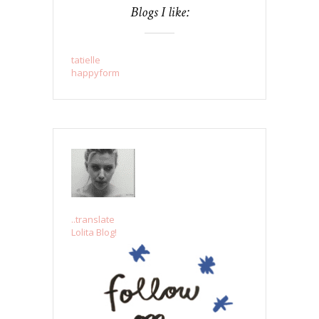
Blogs I like:
tatielle
happyform
..translate
Lolita Blog!