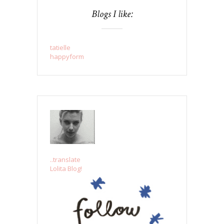
Blogs I like:
tatielle
happyform
..translate
Lolita Blog!