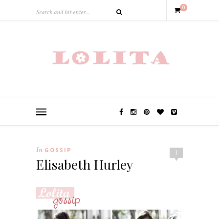
0
In
GOSSIP
1
Elisabeth Hurley