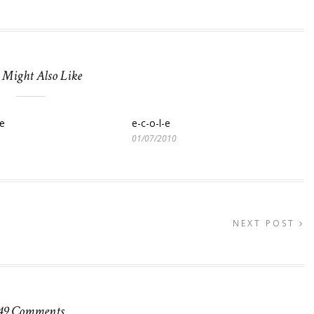
 Might Also Like
e
e-c-o-l-e
01/07/2010
NEXT POST
49 Comments