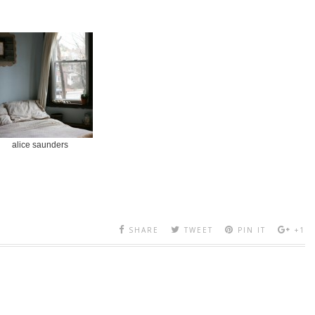
alice saunders
SHARE
TWEET
PIN IT
+1