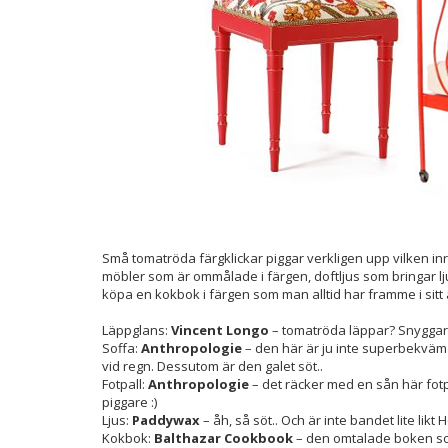
Små tomatröda färgklickar piggar verkligen upp vilken in
möbler som är ommålade i färgen, doftljus som bringar lj
köpa en kokbok i färgen som man alltid har framme i sitt 
Läppglans:
Vincent Longo
– tomatröda läppar? Snyggare
Soffa:
Anthropologie
– den här är ju inte superbekväm
vid regn. Dessutom är den galet söt..
Fotpall:
Anthropologie
– det räcker med en sån här fotp
piggare :)
Ljus:
Paddywax
– åh, så söt.. Och är inte bandet lite lik
Kokbok:
Balthazar Cookbook
– den omtalade boken som 