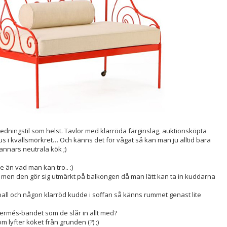
redningstil som helst. Tavlor med klarröda färginslag, auktionsköpta
us i kvällsmörkret… Och känns det för vågat så kan man ju alltid bara
annars neutrala kök ;)
 än vad man kan tro.. :)
 men den gör sig utmärkt på balkongen då man lätt kan ta in kuddarna
all och någon klarröd kudde i soffan så känns rummet genast lite
t Hermés-bandet som de slår in allt med?
lyfter köket från grunden (?) ;)