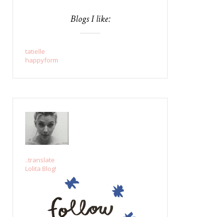
Blogs I like:
tatielle
happyform
..translate
Lolita Blog!