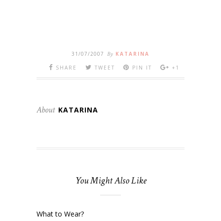
31/07/2007
By
KATARINA
SHARE
TWEET
PIN IT
+1
About
KATARINA
You Might Also Like
What to Wear?