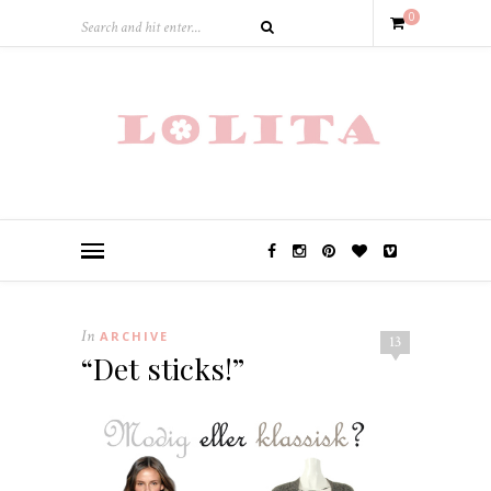
0
In
ARCHIVE
13
“Det sticks!”