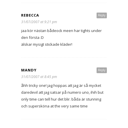
REBECCA
Reply
31/07/2007 at 9:21 pm
jaa kör nästan bådeock meen har tights under
den första :D
älskar mysigt stickade kläder!
MANDY
Reply
31/07/2007 at 8:45 pm
åhh tricky one! jag hoppas att jag är så mycket
daredevil att jag satsar på numero uno, ihih but
only time can tell hur det blir. båda är stunning
och supersköna at the very same time