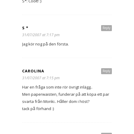
S*: Coolt! :)
S *
Reply
31/07/2007 at 7:17 pm
Jag kör nog på den första.
CAROLINA
Reply
31/07/2007 at 7:15 pm
Har en fråga som inte rör övrigt inlägg..
Men paperwaisten, funderar på att köpa ett par
svarta från Monki.. Håller dom i höst?
tack på förhand :)