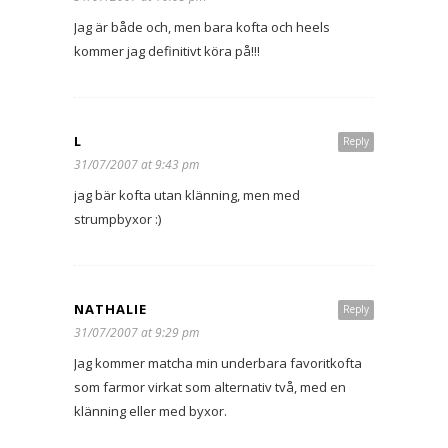
Jag är både och, men bara kofta och heels
kommer jag definitivt köra på!!!
L
Reply
31/07/2007 at 9:43 pm
jag bär kofta utan klänning, men med
strumpbyxor :)
NATHALIE
Reply
31/07/2007 at 9:29 pm
Jag kommer matcha min underbara favoritkofta
som farmor virkat som alternativ två, med en
klänning eller med byxor.