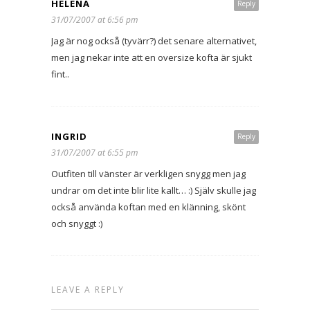
HELENA
Reply
31/07/2007 at 6:56 pm
Jag är nog också (tyvärr?) det senare alternativet,
men jag nekar inte att en oversize kofta är sjukt
fint..
INGRID
Reply
31/07/2007 at 6:55 pm
Outfiten till vänster är verkligen snygg men jag
undrar om det inte blir lite kallt… :) Själv skulle jag
också använda koftan med en klänning, skönt
och snyggt :)
LEAVE A REPLY