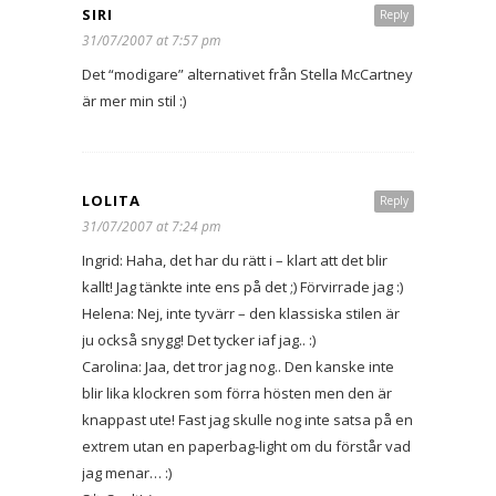
SIRI
Reply
31/07/2007 at 7:57 pm
Det “modigare” alternativet från Stella McCartney
är mer min stil :)
LOLITA
Reply
31/07/2007 at 7:24 pm
Ingrid: Haha, det har du rätt i – klart att det blir
kallt! Jag tänkte inte ens på det ;) Förvirrade jag :)
Helena: Nej, inte tyvärr – den klassiska stilen är
ju också snygg! Det tycker iaf jag.. :)
Carolina: Jaa, det tror jag nog.. Den kanske inte
blir lika klockren som förra hösten men den är
knappast ute! Fast jag skulle nog inte satsa på en
extrem utan en paperbag-light om du förstår vad
jag menar… :)