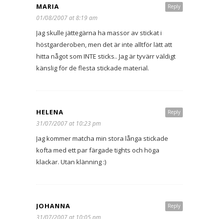
MARIA
Reply
01/08/2007 at 8:19 am
Jag skulle jättegärna ha massor av stickat i
höstgarderoben, men det är inte alltför lätt att
hitta något som INTE sticks.. Jag är tyvärr väldigt
känslig för de flesta stickade material.
HELENA
Reply
31/07/2007 at 10:23 pm
Jag kommer matcha min stora långa stickade
kofta med ett par färgade tights och höga
klackar. Utan klänning :)
JOHANNA
Reply
31/07/2007 at 10:05 pm