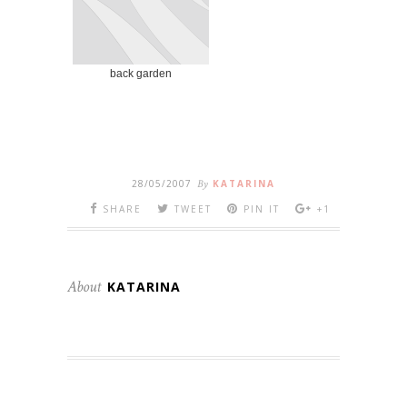
back garden
28/05/2007
By
KATARINA
SHARE
TWEET
PIN IT
+1
About
KATARINA