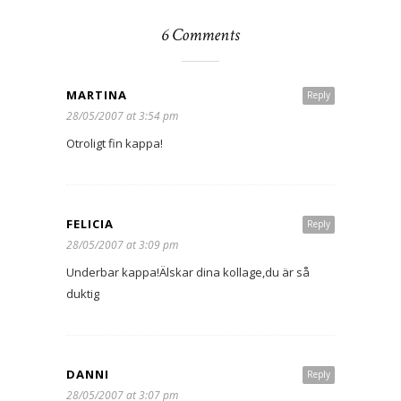
6 Comments
MARTINA
Reply
28/05/2007 at 3:54 pm
Otroligt fin kappa!
FELICIA
Reply
28/05/2007 at 3:09 pm
Underbar kappa!Älskar dina kollage,du är så
duktig
DANNI
Reply
28/05/2007 at 3:07 pm