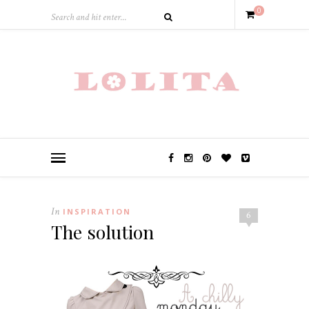
0
In
INSPIRATION
6
The solution