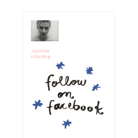
..translate
Lolita Blog!