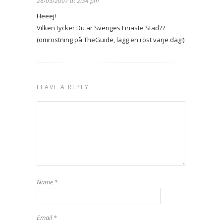
28/05/2007 at 2:34 pm
Heeej!
Vilken tycker Du är Sveriges Finaste Stad??
(omröstning på TheGuide, lägg en röst varje dag!)
LEAVE A REPLY
Name
*
Email
*