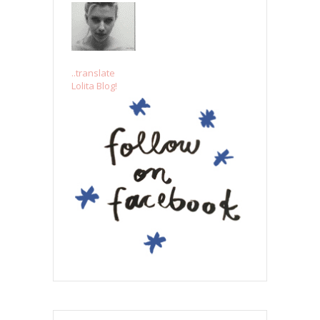
..translate
Lolita Blog!