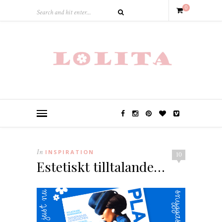
0
In
INSPIRATION
10
Estetiskt tilltalande…