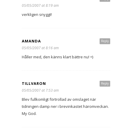
05/05/2007 at 8:19 am
verkligen snyggt!
AMANDA
Reply
05/05/2007 at 8:16 am
Håller med, den känns klart bättre nu! =)
TILLVARON
Reply
05/05/2007 at 7:53 am
Blev fullkomligt förtrollad av omslaget när
tidningen damp ner i brevinkastet häromveckan.
My God.