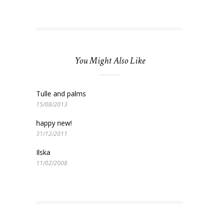
You Might Also Like
Tulle and palms
15/08/2013
happy new!
31/12/2011
Ilska
11/02/2008