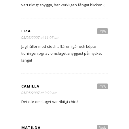
vart riktigt snygga, har verkligen fångat blicken (:
LIZA
Reply
05/05/2007 at 11:07 am
Jag håller med stod i affären igår och köpte
tidningen pgr av omslaget snyggast på mycket
länge!
CAMILLA
Reply
05/05/2007 at 9:29 am
Det där omslaget var riktigt chict!
MATILDA
Reply