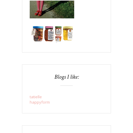
Blogs I like:
tatielle
happyform