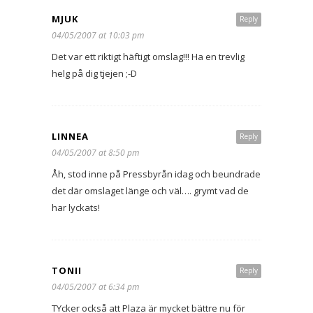
MJUK
Reply
04/05/2007 at 10:03 pm
Det var ett riktigt häftigt omslag!!! Ha en trevlig
helg på dig tjejen ;-D
LINNEA
Reply
04/05/2007 at 8:50 pm
Åh, stod inne på Pressbyrån idag och beundrade
det där omslaget länge och väl…. grymt vad de
har lyckats!
TONII
Reply
04/05/2007 at 6:34 pm
TYcker också att Plaza är mycket bättre nu för