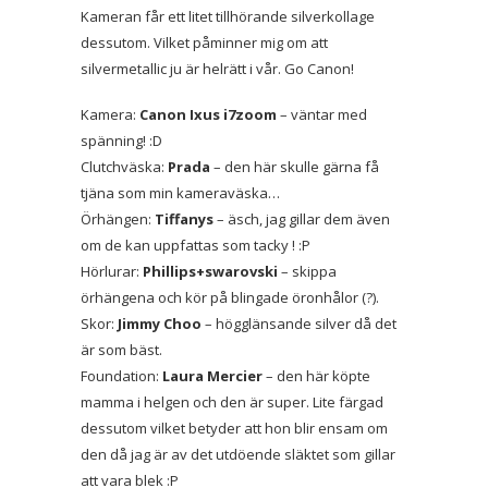
Kameran får ett litet tillhörande silverkollage
dessutom. Vilket påminner mig om att
silvermetallic ju är helrätt i vår. Go Canon!
Kamera:
Canon Ixus i7zoom
– väntar med
spänning! :D
Clutchväska:
Prada
– den här skulle gärna få
tjäna som min kameraväska…
Örhängen:
Tiffanys
– äsch, jag gillar dem även
om de kan uppfattas som tacky ! :P
Hörlurar:
Phillips+swarovski
– skippa
örhängena och kör på blingade öronhålor (?).
Skor:
Jimmy Choo
– högglänsande silver då det
är som bäst.
Foundation:
Laura Mercier
– den här köpte
mamma i helgen och den är super. Lite färgad
dessutom vilket betyder att hon blir ensam om
den då jag är av det utdöende släktet som gillar
att vara blek :P