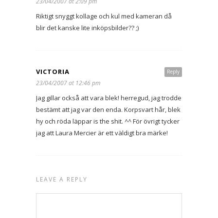
23/04/2007 at 2:09 pm
Riktigt snyggt kollage och kul med kameran då
blir det kanske lite inköpsbilder?? ;)
VICTORIA
Reply
23/04/2007 at 12:46 pm
Jag gillar också att vara blek! herregud, jag trodde
bestämt att jag var den enda. Korpsvart hår, blek
hy och röda läppar is the shit. ^^ För övrigt tycker
jag att Laura Mercier är ett väldigt bra märke!
LEAVE A REPLY