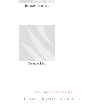
En favorit i repris...
Om utveckling
23/04/2007
By
KATARINA
SHARE
TWEET
PIN IT
+1