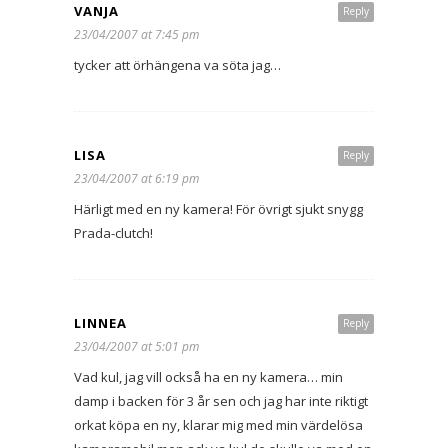
VANJA
Reply
23/04/2007 at 7:45 pm
tycker att örhängena va söta jag…
LISA
Reply
23/04/2007 at 6:19 pm
Härligt med en ny kamera! För övrigt sjukt snygg
Prada-clutch!
LINNEA
Reply
23/04/2007 at 5:01 pm
Vad kul, jag vill också ha en ny kamera… min
damp i backen för 3 år sen och jag har inte riktigt
orkat köpa en ny, klarar mig med min värdelösa