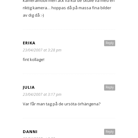
kameramobil men ack va kul de skulle va med en
riktig kamera… hoppas då på massa fina bilder
av dig då :-)
ERIKA
Reply
23/04/2007 at 3:28 pm
fint kollage!
JULIA
Reply
23/04/2007 at 3:17 pm
Var får man tag på de ursöta örhängena?
DANNI
Reply