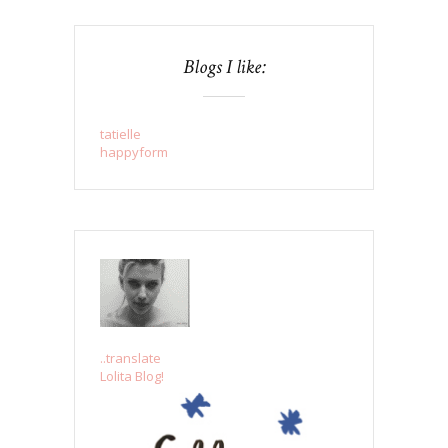
Blogs I like:
tatielle
happyform
..translate
Lolita Blog!