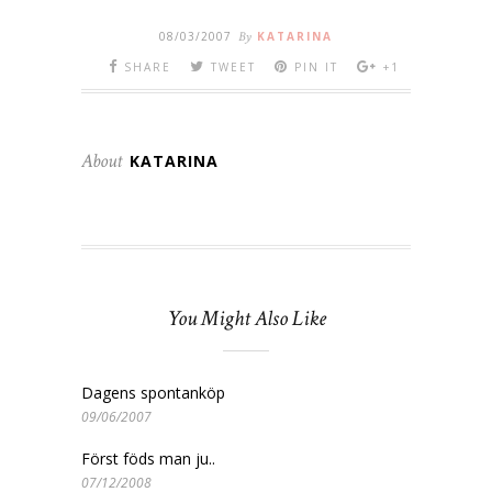
08/03/2007
By
KATARINA
SHARE
TWEET
PIN IT
+1
About
KATARINA
You Might Also Like
Dagens spontanköp
09/06/2007
Först föds man ju..
07/12/2008