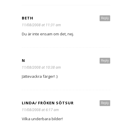
BETH
Reply
11/08/2008 at 11:31 am
Du är inte ensam om det, nej.
N
Reply
11/08/2008 at 10:38 am
Jättevackra färger! :)
LINDA/ FRÖKEN SÖTSUR
Reply
11/08/2008 at 6:17 am
Vilka underbara bilder!