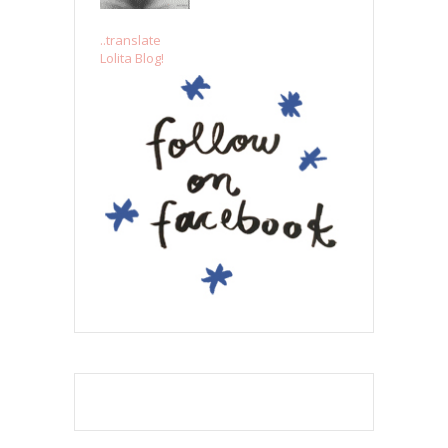
..translate
Lolita Blog!