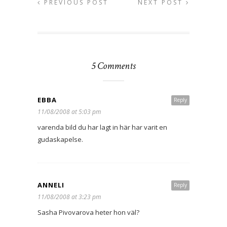
PREVIOUS POST
NEXT POST
5 Comments
EBBA
Reply
11/08/2008 at 5:03 pm
varenda bild du har lagt in här har varit en
gudaskapelse.
ANNELI
Reply
11/08/2008 at 3:23 pm
Sasha Pivovarova heter hon väl?