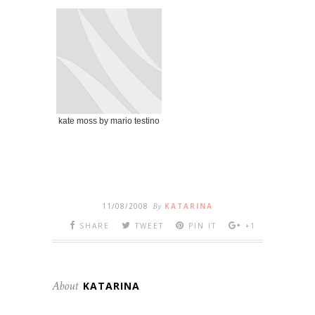
kate moss by mario testino
11/08/2008
By
KATARINA
SHARE
TWEET
PIN IT
+1
About
KATARINA